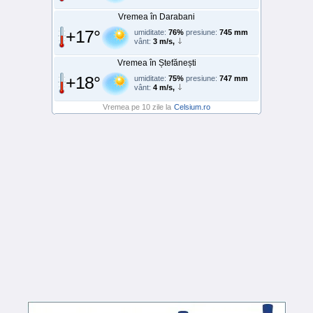
Vremea în Darabani
+17°
umiditate:
76%
presiune:
745 mm
vânt:
3 m/s,
Vremea în Ștefănești
+18°
umiditate:
75%
presiune:
747 mm
vânt:
4 m/s,
Vremea pe 10 zile la
Celsium.ro