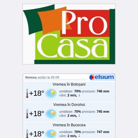
Vremea
astăzi la 05:09
Vremea în Botoșani
+18°
umiditate:
70%
presiune:
746 mm
vânt:
2 m/s,
Vremea în Dorohoi
+18°
umiditate:
70%
presiune:
745 mm
vânt:
2 m/s,
Vremea în Bucecea
+18°
umiditate:
70%
presiune:
747 mm
vânt:
2 m/s,