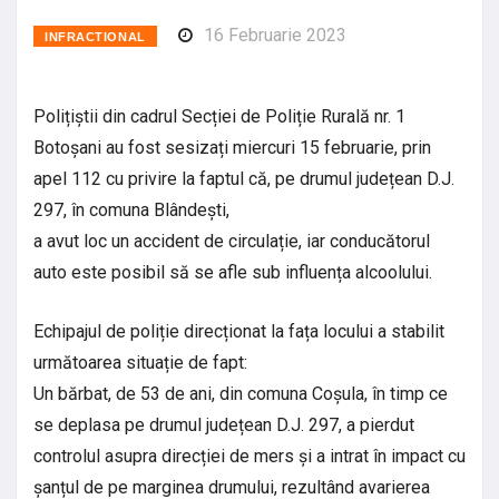
16 Februarie 2023
INFRACTIONAL
Polițiștii din cadrul Secției de Poliție Rurală nr. 1
Botoșani au fost sesizați miercuri 15 februarie, prin
apel 112 cu privire la faptul că, pe drumul județean D.J.
297, în comuna Blândești,
a avut loc un accident de circulație, iar conducătorul
auto este posibil să se afle sub influența alcoolului.
Echipajul de poliție direcționat la fața locului a stabilit
următoarea situație de fapt:
Un bărbat, de 53 de ani, din comuna Coșula, în timp ce
se deplasa pe drumul județean D.J. 297, a pierdut
controlul asupra direcției de mers și a intrat în impact cu
șanțul de pe marginea drumului, rezultând avarierea