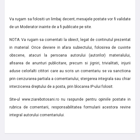
Va rugam sa folositi un limbaj decent; mesajele postate vor fi validate
de un Moderator inainte de a fi publicate pe site.
NOTA: Va rugam sa comentati la obiect, legat de continutul prezentat
in material. Orice deviere in afara subiectului, folosirea de cuvinte
obscene, atacuri la persoana autorului (autorilor) materialului,
afisarea de anunturi publicitare, precum si jigniri, trivialitati, injurii
aduse celorlalti cititori care au scris un comentariu se va sanctiona
prin cenzurarea partiala a comentariului, stergerea integrala sau chiar
interzicerea dreptului de a posta, prin blocarea IP-ului folosit.
Site-ul www.ziarebotosani.ro nu raspunde pentru opiniile postate in
rubrica de comentarii, responsabilitatea formularii acestora revine
integral autorului comentariului.