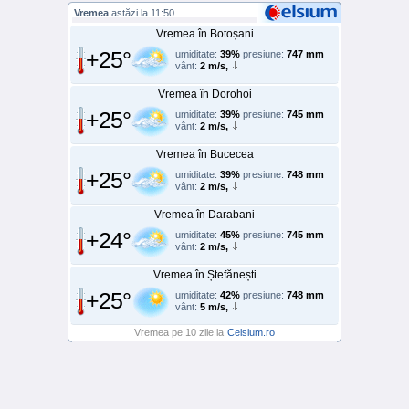
Vremea
astăzi la 11:50
Vremea în Botoșani
+25°
umiditate:
39%
presiune:
747 mm
vânt:
2 m/s,
Vremea în Dorohoi
+25°
umiditate:
39%
presiune:
745 mm
vânt:
2 m/s,
Vremea în Bucecea
+25°
umiditate:
39%
presiune:
748 mm
vânt:
2 m/s,
Vremea în Darabani
+24°
umiditate:
45%
presiune:
745 mm
vânt:
2 m/s,
Vremea în Ștefănești
+25°
umiditate:
42%
presiune:
748 mm
vânt:
5 m/s,
Vremea pe 10 zile la
Celsium.ro