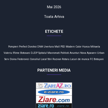
Mai 2026
Toata Arhiva
ETICHETE
Pompieri
Prefect
Dorohoi
DNA
Uvertura Mall
PSD
Modern Calor
Hunca Mihaela
Valeriu Iftime
Botosani
DJDP
Spitalul Mavromati
Politisti
Anunturi
Nova Apaserv
Urban
Serv
Doina Federovici
Consiliul Local
Stiri
Razvan Rotaru
Locuri de munca
FC Botoşani
PARTENERI MEDIA