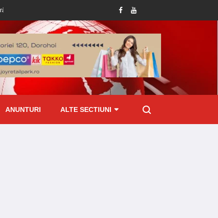
permis de conducere
Amenzi de peste 70 mii lei aplicate de ITM Botoșani pr
ANUNTURI
ALTE SECTIUNI