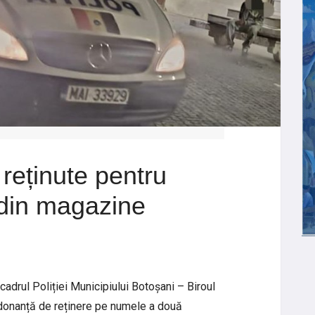
reținute pentru
e din magazine
n cadrul Poliției Municipiului Botoșani – Biroul
rdonanță de reținere pe numele a două