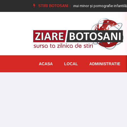
nchisoare pentru viol asupra unui minor și pornografie infantilă, identificat de 
STIRI BOTOSANI :
ACASA
LOCAL
ADMINISTRATIE