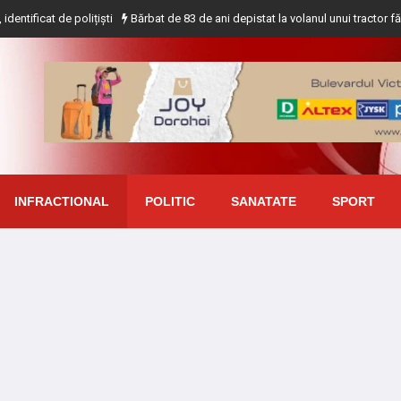
polițiști
Bărbat de 83 de ani depistat la volanul unui tractor fără a deține 
INFRACTIONAL
POLITIC
SANATATE
SPORT