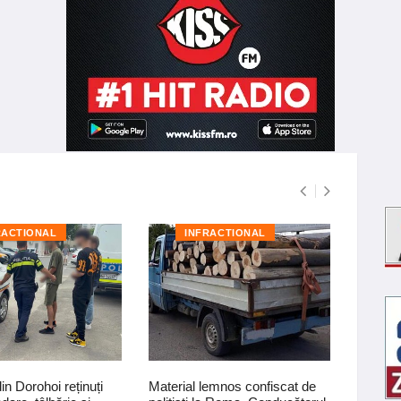
RACTIONAL
INFRACTIONAL
I
din Dorohoi reținuți
Material lemnos confiscat de
Amenzi 