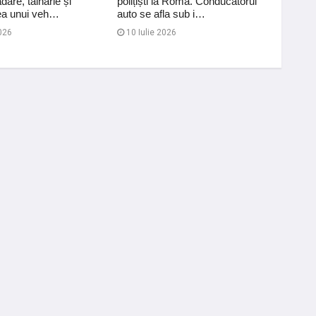
dare, tâlhărie și
polițiști la Roma. Conducătorul
aplicat
ea unui veh…
auto se afla sub i…
privind
026
10 Iulie 2026
06 Au