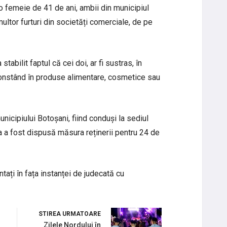
o femeie de 41 de ani, ambii din municipiul
ultor furturi din societăți comerciale, de pe
stabilit faptul că cei doi, ar fi sustras, în
 constând în produse alimentare, cosmetice sau
unicipiului Botoșani, fiind conduși la sediul
tia a fost dispusă măsura reținerii pentru 24 de
entați în fața instanței de judecată cu
STIREA URMATOARE
Zilele Nordului în