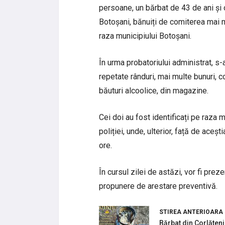
persoane, un bărbat de 43 de ani și 
Botoșani, bănuiți de comiterea mai m
raza municipiului Botoșani.
În urma probatoriului administrat, s-a 
repetate rânduri, mai multe bunuri,
băuturi alcoolice, din magazine.
Cei doi au fost identificați pe raza m
poliției, unde, ulterior, față de aceș
ore.
În cursul zilei de astăzi, vor fi prez
propunere de arestare preventivă.
STIREA ANTERIOARA
Bărbat din Corlăteni