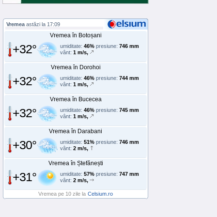
Vremea
astăzi la 17:09
Vremea în Botoșani
+32°
umiditate:
46%
presiune:
746 mm
vânt:
1 m/s,
Vremea în Dorohoi
+32°
umiditate:
46%
presiune:
744 mm
vânt:
1 m/s,
Vremea în Bucecea
+32°
umiditate:
46%
presiune:
745 mm
vânt:
1 m/s,
Vremea în Darabani
+30°
umiditate:
51%
presiune:
746 mm
vânt:
2 m/s,
Vremea în Ștefănești
+31°
umiditate:
57%
presiune:
747 mm
vânt:
2 m/s,
Vremea pe 10 zile la
Celsium.ro