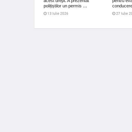
acest drept. A prezentat
pentru eva
polițiștilor un permis …
conducer
13 Iulie 2026
27 Iulie 2