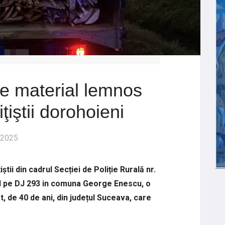
de material lemnos
ţiştii dorohoieni
 2025
știi din cadrul Secției de Poliție Rurală nr.
ol pe DJ 293 in comuna George Enescu, o
, de 40 de ani, din județul Suceava, care