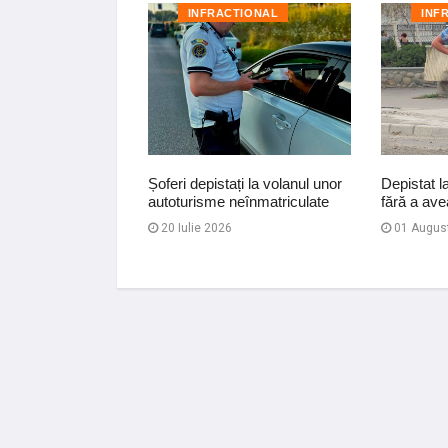
TIONAL
INFRACTIONAL
INF
a polițiștilor la
Șoferi depistați la volanul unor
Depistat l
autoturisme neînmatriculate
fără a ave
20 Iulie 2026
01 Augus