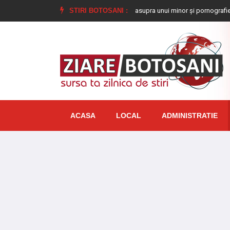
ondamnat la închisoare pentru viol asupra unui minor și pornografie infantilă, id
STIRI BOTOSANI :
ACASA
LOCAL
ADMINISTRATIE