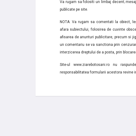
Va rugam sa folositi un limbaj decent; mesaje
publicate pe site.
NOTA: Va rugam sa comentati la obiect, lega
afara subiectului, folosirea de cuvinte obsce
afisarea de anunturi publicitare, precum si jignir
un comentariu se va sanctiona prin cenzurare
interzicerea dreptului de a posta, prin blocarea
Site-ul www.ziarebotosani.ro nu raspund
responsabilitatea formularii acestora revine i