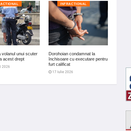
RACTIONAL
INFRACTIONAL
I
a volanul unui scuter
Dorohoian condamnat la
Materia
a acest drept
închisoare cu executare pentru
pentru 
furt calificat
t 2026
08 Iul
17 Iulie 2026