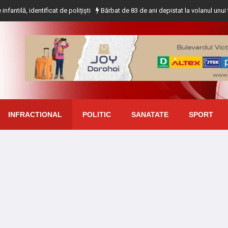
entificat de polițiști
Bărbat de 83 de ani depistat la volanul unui tractor fă
INFRACTIONAL
POLITIC
SANATATE
SPORT