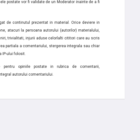
le postate vor fi validate de un Moderator inainte de a fi
t de continutul prezentat in material. Orice deviere in
ne, atacuri la persoana autorului (autorilor) materialului,
i, trivialitati, injurii aduse celorlalti cititori care au scris
a partiala a comentariului, stergerea integrala sau chiar
 IP-ului folosit.
e pentru opiniile postate in rubrica de comentarii,
ntegral autorului comentariului.