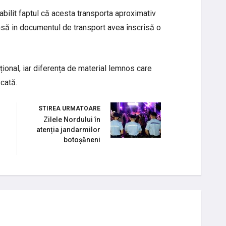
tabilit faptul că acesta transporta aproximativ
nsă in documentul de transport avea înscrisă o
țional, iar diferența de material lemnos care
scată.
STIREA URMATOARE
Zilele Nordului în
atenția jandarmilor
botoșăneni