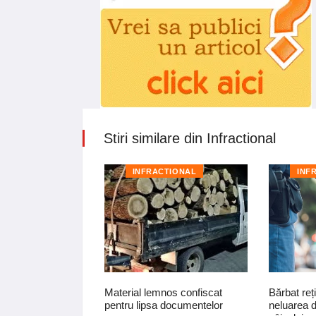
Stiri similare din Infractional
TIONAL
INFRACTIONAL
INF
pentru un tânăr
Material lemnos confiscat
Bărbat reți
ea un moped fără
pentru lipsa documentelor
neluarea d