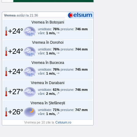
Vremea
astăzi la 21:36
Vremea în Botoșani
+24°
umiditate:
76%
presiune:
746 mm
vânt:
1 m/s,
Vremea în Dorohoi
+24°
umiditate:
76%
presiune:
744 mm
vânt:
1 m/s,
Vremea în Bucecea
+24°
umiditate:
76%
presiune:
745 mm
vânt:
1 m/s,
Vremea în Darabani
+27°
umiditate:
61%
presiune:
746 mm
vânt:
2 m/s,
Vremea în Ștefănești
+26°
umiditate:
71%
presiune:
747 mm
vânt:
1 m/s,
Vremea pe 10 zile la
Celsium.ro