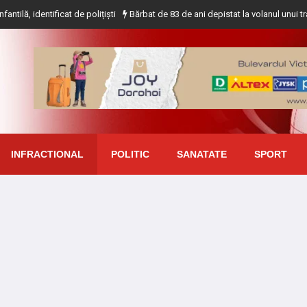
cat de polițiști
Bărbat de 83 de ani depistat la volanul unui tractor fără a 
INFRACTIONAL
POLITIC
SANATATE
SPORT