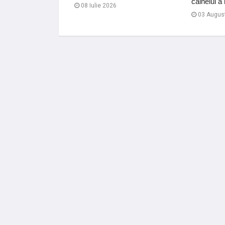
mis de cond…
câinelui 
08 Iulie 2026
03 Augus