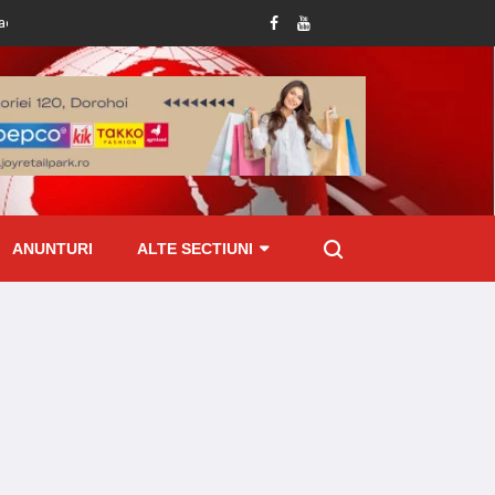
deține permis de conducere
Amenzi de peste 70 mii lei aplicate de ITM Boto
ANUNTURI
ALTE SECTIUNI