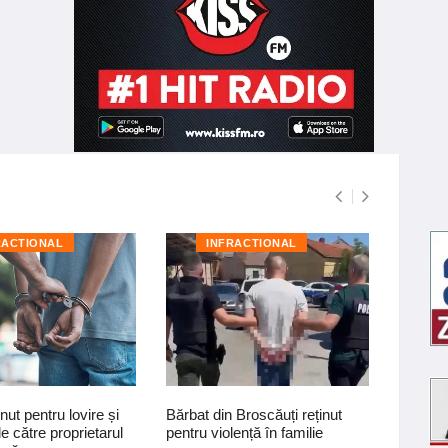
RACTIONAL
INFRACTIONAL
I
nut pentru lovire și
Bărbat din Broscăuți reținut
4,5 met
e către proprietarul
pentru violență în familie
lemnos 