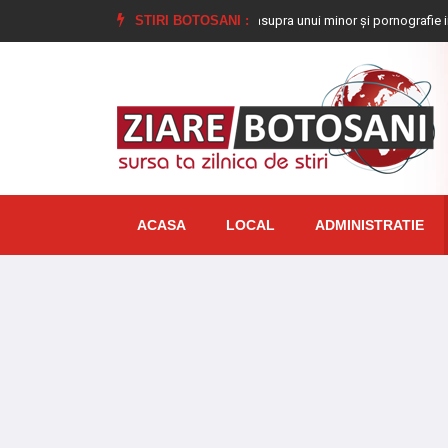
nat la închisoare pentru viol asupra unui minor și pornografie infantilă, identifi
STIRI BOTOSANI :
ACASA
LOCAL
ADMINISTRATIE