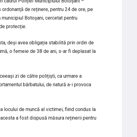
in cadrul Poliției Municipiului Botoșani –
ordonanță de reținere, pentru 24 de ore, pe
n municipiul Botoșani, cercetat pentru
 de protecție.
sta, deși avea obligația stabilită prin ordin de
imă, o femeie de 38 de ani, s-ar fi deplasat la
ceeași zi de către polițiști, ca urmare a
ortamentul bărbatului, de natură a-i provoca
a locului de muncă al victimei, fiind condus la
de acesta a fost dispusă măsura reținerii pentru