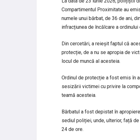
La data de 23 iunie 2026, polițiștii d
Compartimentul Proximitate au emis 
numele unui bărbat, de 36 de ani, di
infracțiunea de încălcare a ordinului
Din cercetări, a reieșit faptul că ace
protecție, de a nu se apropia de vict
locul de muncă al acesteia.
Ordinul de protecție a fost emis în a
sesizării victimei cu privire la comp
teamă acesteia.
Bărbatul a fost depistat în apropiere
sediul poliției, unde, ulterior, față 
24 de ore.