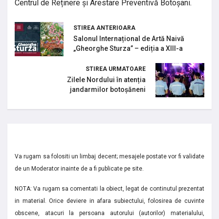
Centrul de Reținere și Arestare Preventivă Botoșani.
STIREA ANTERIOARA
Salonul Internațional de Artă Naivă
„Gheorghe Sturza” – ediția a XIII-a
STIREA URMATOARE
Zilele Nordului în atenția
jandarmilor botoșăneni
Va rugam sa folositi un limbaj decent; mesajele postate vor fi validate
de un Moderator inainte de a fi publicate pe site.
NOTA: Va rugam sa comentati la obiect, legat de continutul prezentat
in material. Orice deviere in afara subiectului, folosirea de cuvinte
obscene, atacuri la persoana autorului (autorilor) materialului,