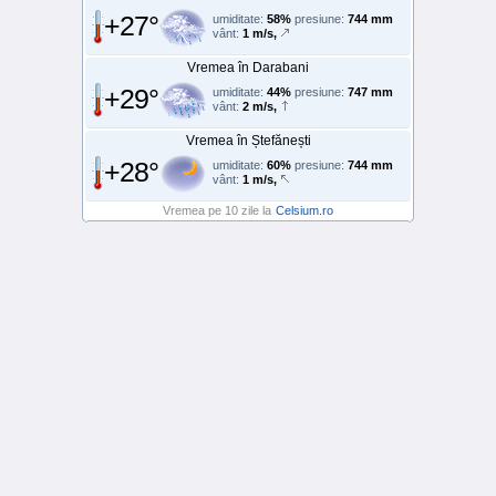
+27°
umiditate:
58%
presiune:
744 mm
vânt:
1 m/s,
Vremea în Darabani
+29°
umiditate:
44%
presiune:
747 mm
vânt:
2 m/s,
Vremea în Ștefănești
+28°
umiditate:
60%
presiune:
744 mm
vânt:
1 m/s,
Vremea pe 10 zile la
Celsium.ro