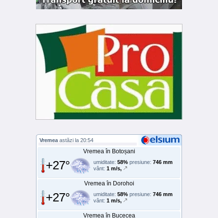
Vremea
astăzi la 20:54
Vremea în Botoșani
+27°
umiditate:
58%
presiune:
746 mm
vânt:
1 m/s,
Vremea în Dorohoi
+27°
umiditate:
58%
presiune:
746 mm
vânt:
1 m/s,
Vremea în Bucecea