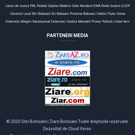
Locuri de munca
PNL
Palatul Copiilor
Modern Calor
Accident
DNA
Ponta
Guvern
DJDP
Consiliul Local
Stiri Botosani
ISJ Botosani
Primaria Botosani
Catalin Flutur
Doina
Federovici
Alegeri
Bacalaureat
Federovici
Costica Macaleti
Primar
Politisti
Urban Serv
PARTENERI MEDIA
© 2020 Stiri Botosani | Ziare Botosani Toate drepturile rezervate.
Dezvoltat de Cloud Verse.