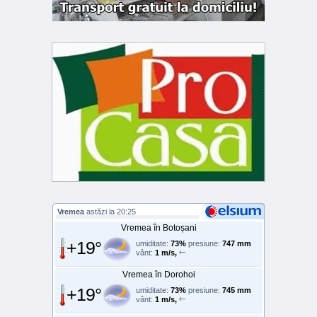
Vremea
astăzi la 20:25
Vremea în Botoșani
+19°
umiditate:
73%
presiune:
747 mm
vânt:
1 m/s,
Vremea în Dorohoi
+19°
umiditate:
73%
presiune:
745 mm
vânt:
1 m/s,