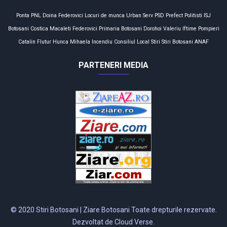
Ponta
PNL
Doina Federovici
Locuri de munca
Urban Serv
PSD
Prefect
Politisti
ISJ
Botosani
Costica Macaleti
Federovici
Primaria Botosani
Dorohoi
Valeriu Iftime
Pompieri
Catalin Flutur
Hunca Mihaela
Incendiu
Consiliul Local
Stiri
Stiri Botosani
ANAF
PARTENERI MEDIA
© 2020 Stiri Botosani | Ziare Botosani Toate drepturile rezervate.
Dezvoltat de Cloud Verse.