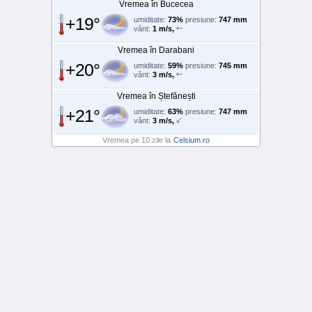
Vremea în Bucecea
+19°
umiditate:
73%
presiune:
747 mm
vânt:
1 m/s,
Vremea în Darabani
+20°
umiditate:
59%
presiune:
745 mm
vânt:
3 m/s,
Vremea în Ștefănești
+21°
umiditate:
63%
presiune:
747 mm
vânt:
3 m/s,
Vremea pe 10 zile la
Celsium.ro