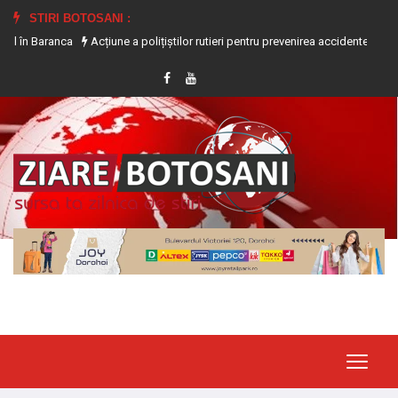
STIRI BOTOSANI :
ca
Acțiune a polițiștilor rutieri pentru prevenirea accidentelor produse pe f