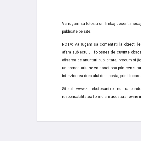
Va rugam sa folositi un limbaj decent; mesaje
publicate pe site.
NOTA: Va rugam sa comentati la obiect, lega
afara subiectului, folosirea de cuvinte obsce
afisarea de anunturi publicitare, precum si jignir
un comentariu se va sanctiona prin cenzurare
interzicerea dreptului de a posta, prin blocarea
Site-ul www.ziarebotosani.ro nu raspund
responsabilitatea formularii acestora revine i