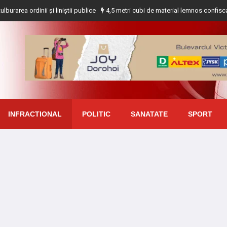
nii și liniștii publice
4,5 metri cubi de material lemnos confiscat de polițiș
INFRACTIONAL
POLITIC
SANATATE
SPORT