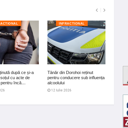
RACTIONAL
INFRACTIONAL
I
inută după ce și-a
Tânăr din Dorohoi reținut
Dosar p
soțul cu acte de
pentru conducere sub influența
conduce
i pentru încă…
alcoolului
influenț
026
12 Iulie 2026
04 Au