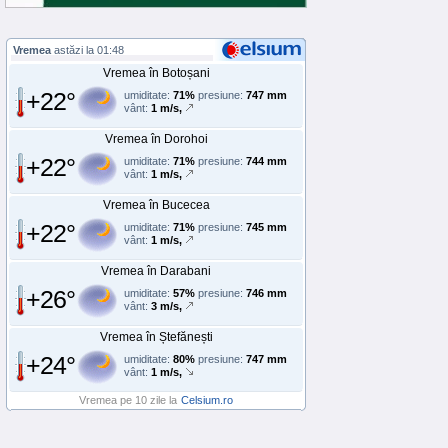
Vremea
astăzi la 01:48
Vremea în Botoșani
+22°
umiditate:
71%
presiune:
747 mm
vânt:
1 m/s,
Vremea în Dorohoi
+22°
umiditate:
71%
presiune:
744 mm
vânt:
1 m/s,
Vremea în Bucecea
+22°
umiditate:
71%
presiune:
745 mm
vânt:
1 m/s,
Vremea în Darabani
+26°
umiditate:
57%
presiune:
746 mm
vânt:
3 m/s,
Vremea în Ștefănești
+24°
umiditate:
80%
presiune:
747 mm
vânt:
1 m/s,
Vremea pe 10 zile la
Celsium.ro