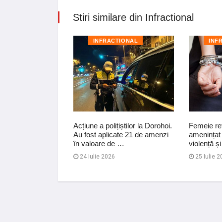
Stiri similare din Infractional
TIONAL
INFRACTIONAL
INF
 pentru lovire și
Acțiune a polițiștilor la Dorohoi.
Femeie reț
ătre proprietarul
Au fost aplicate 21 de amenzi
amenințat 
măsur…
în valoare de …
violență ș
026
24 Iulie 2026
25 Iulie 2