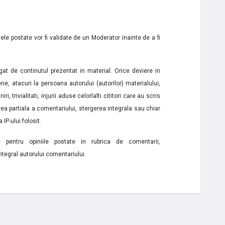
le postate vor fi validate de un Moderator inainte de a fi
t de continutul prezentat in material. Orice deviere in
ne, atacuri la persoana autorului (autorilor) materialului,
i, trivialitati, injurii aduse celorlalti cititori care au scris
a partiala a comentariului, stergerea integrala sau chiar
 IP-ului folosit.
e pentru opiniile postate in rubrica de comentarii,
ntegral autorului comentariului.