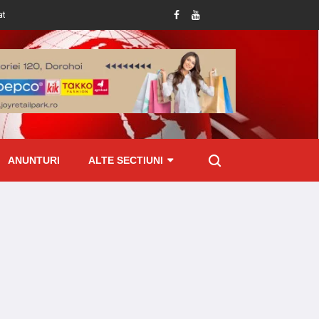
ti la Pomârla
Botoșănean prins cu țigări de contrabandă ascunse în mașină 
ANUNTURI
ALTE SECTIUNI