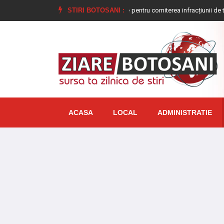
Tânăr condamnat la închisoare pentru comiterea infracțiunii de tulburarea ordi
STIRI BOTOSANI :
ACASA
LOCAL
ADMINISTRATIE