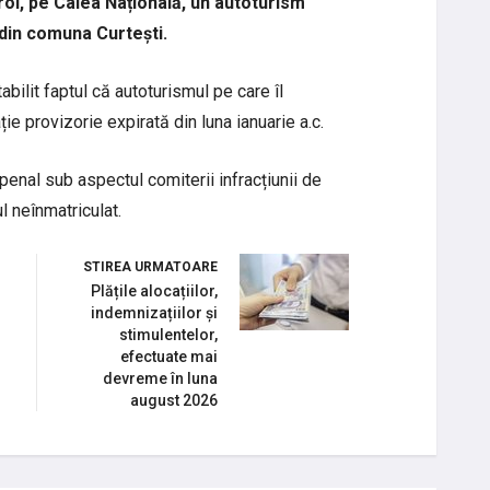
rol, pe Calea Națională, un autoturism
 din comuna Curtești.
tabilit faptul că autoturismul pe care îl
ie provizorie expirată din luna ianuarie a.c.
 penal sub aspectul comiterii infracțiunii de
l neînmatriculat.
STIREA URMATOARE
Plățile alocațiilor,
indemnizațiilor și
stimulentelor,
efectuate mai
devreme în luna
august 2026