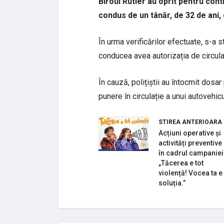
Biroul Rutier au oprit pentru cont
condus de un tânăr, de 32 de ani,
În urma verificărilor efectuate, s-a s
conducea avea autorizația de circulaț
În cauză, polițiștii au întocmit dosar
punere în circulație a unui autovehicu
STIREA ANTERIOARA
Acțiuni operative și
activități preventive
în cadrul campaniei
„Tăcerea e tot
violență! Vocea ta e
soluția.”