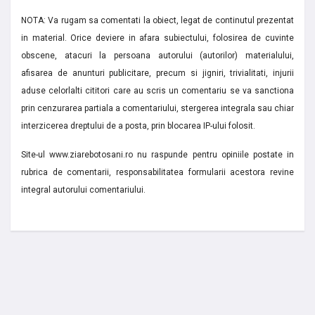
NOTA: Va rugam sa comentati la obiect, legat de continutul prezentat
in material. Orice deviere in afara subiectului, folosirea de cuvinte
obscene, atacuri la persoana autorului (autorilor) materialului,
afisarea de anunturi publicitare, precum si jigniri, trivialitati, injurii
aduse celorlalti cititori care au scris un comentariu se va sanctiona
prin cenzurarea partiala a comentariului, stergerea integrala sau chiar
interzicerea dreptului de a posta, prin blocarea IP-ului folosit.
Site-ul www.ziarebotosani.ro nu raspunde pentru opiniile postate in
rubrica de comentarii, responsabilitatea formularii acestora revine
integral autorului comentariului.