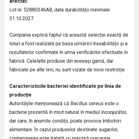
afectat:
Lot nr. 52880346AB, data durabilității minimale:
31.10.2027
Compania explică faptul că această selecție exactă de
loturi a fost realizată pe baza urmăririi trasabilității și a
rezultatelor confirmate în urma verificărilor efectuate în
fabrică. Celelalte produse din aceeași gamă, dar
fabricate pe alte linii, nu sunt vizate de nicio restricție.
Caracteristicile bacteriei identificate pe linia de
producție
Autoritățile menționează că Bacillus cereus este o
bacterie prezentă în mod natural în mediul înconjurător,
dar care, în anumite condiții, poate provoca îmbolniri
alimentare. În cazul produselor destinate sugarilor,
contaminarea este tratată cu maximă precauție,