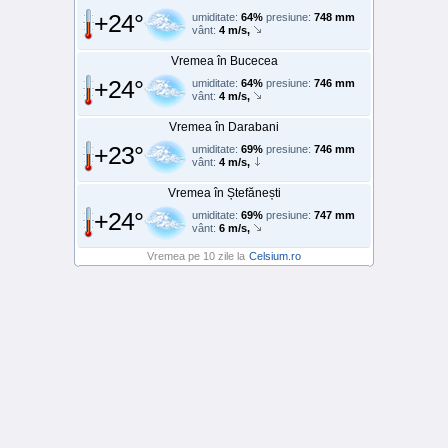
+24°
umiditate:
64%
presiune:
748 mm
vânt:
4 m/s,
Vremea în Bucecea
+24°
umiditate:
64%
presiune:
746 mm
vânt:
4 m/s,
Vremea în Darabani
+23°
umiditate:
69%
presiune:
746 mm
vânt:
4 m/s,
Vremea în Ștefănești
+24°
umiditate:
69%
presiune:
747 mm
vânt:
6 m/s,
Vremea pe 10 zile la
Celsium.ro