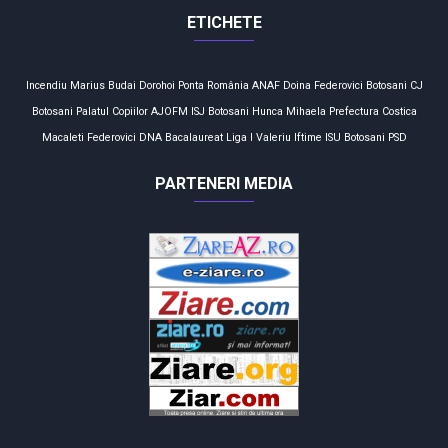
ETICHETE
Incendiu
Marius Budai
Dorohoi
Ponta
România
ANAF
Doina Federovici
Botosani
CJ
Botosani
Palatul Copiilor
AJOFM
ISJ Botosani
Hunca Mihaela
Prefectura
Costica
Macaleti
Federovici
DNA
Bacalaureat
Liga I
Valeriu Iftime
ISU Botosani
PSD
PARTENERI MEDIA