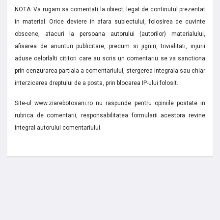
NOTA: Va rugam sa comentati la obiect, legat de continutul prezentat
in material. Orice deviere in afara subiectului, folosirea de cuvinte
obscene, atacuri la persoana autorului (autorilor) materialului,
afisarea de anunturi publicitare, precum si jigniri, trivialitati, injurii
aduse celorlalti cititori care au scris un comentariu se va sanctiona
prin cenzurarea partiala a comentariului, stergerea integrala sau chiar
interzicerea dreptului de a posta, prin blocarea IP-ului folosit.
Site-ul www.ziarebotosani.ro nu raspunde pentru opiniile postate in
rubrica de comentarii, responsabilitatea formularii acestora revine
integral autorului comentariului.