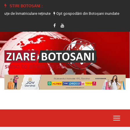
STIRI BOTOSANI :
atriculare reținute
Opt gospodării din Botoșani inundate în urma precipitații