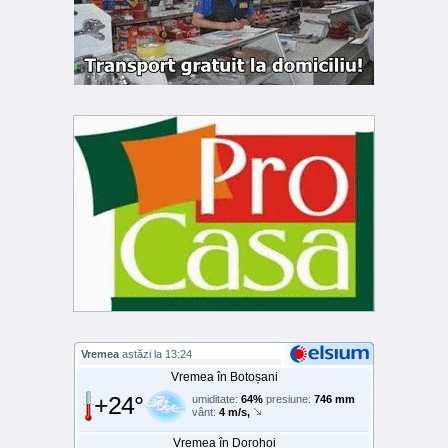
Vremea
astăzi la 13:24
Vremea în Botoșani
+24°
umiditate:
64%
presiune:
746 mm
vânt:
4 m/s,
Vremea în Dorohoi