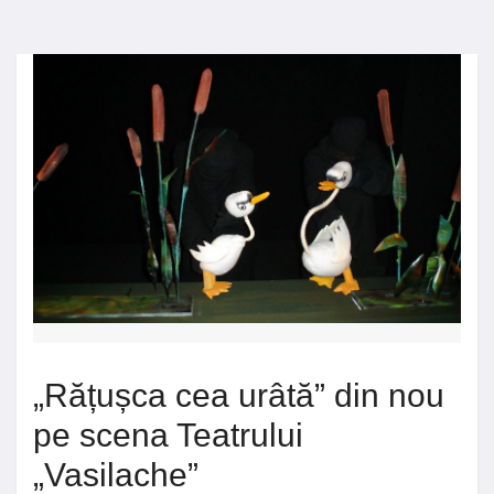
„Rățușca cea urâtă” din nou
pe scena Teatrului
„Vasilache”