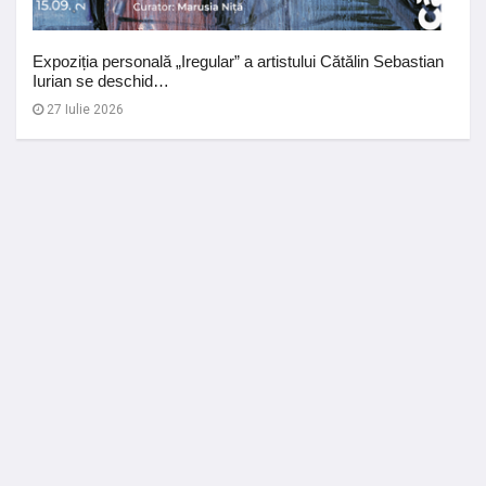
Expoziția personală „Iregular” a artistului Cătălin Sebastian
Iurian se deschid…
27 Iulie 2026