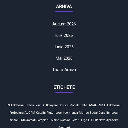
ARHIVA
August 2026
Iulie 2026
Iunie 2026
Mai 2026
Toata Arhiva
ETICHETE
ISU Botosani
Urban Serv
FC Botoşani
Costica Macaleti
PNL
ANAF
PSD
ISJ Botosani
Prefectura
AJOFM
Catalin Flutur
Locuri de munca
Marius Budai
Consiliul Local
Spitalul Mavromati
Pompieri
Politisti
Razvan Rotaru
Liga I
DJDP
Nova Apaserv
Anunturi