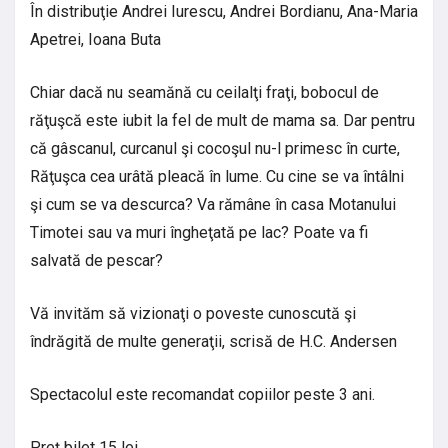
În distribuţie Andrei Iurescu, Andrei Bordianu, Ana-Maria
Apetrei, Ioana Buta
Chiar dacă nu seamănă cu ceilalţi fraţi, bobocul de
răţuşcă este iubit la fel de mult de mama sa. Dar pentru
că gâscanul, curcanul şi cocoşul nu-l primesc în curte,
Răţuşca cea urâtă pleacă în lume. Cu cine se va întâlni
şi cum se va descurca? Va rămâne în casa Motanului
Timotei sau va muri îngheţată pe lac? Poate va fi
salvată de pescar?
Vă invităm să vizionaţi o poveste cunoscută şi
îndrăgită de multe generaţii, scrisă de H.C. Andersen
Spectacolul este recomandat copiilor peste 3 ani.
Preţ bilet 15 lei