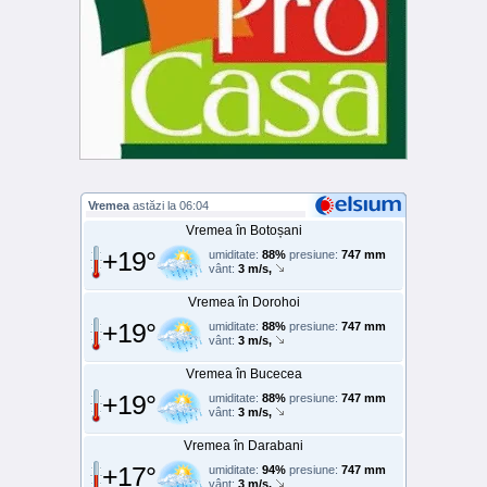
Vremea
astăzi la 06:04
Vremea în Botoșani
+19°
umiditate:
88%
presiune:
747 mm
vânt:
3 m/s,
Vremea în Dorohoi
+19°
umiditate:
88%
presiune:
747 mm
vânt:
3 m/s,
Vremea în Bucecea
+19°
umiditate:
88%
presiune:
747 mm
vânt:
3 m/s,
Vremea în Darabani
+17°
umiditate:
94%
presiune:
747 mm
vânt:
3 m/s,