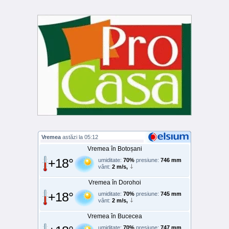
Vremea
astăzi la 05:12
Vremea în Botoșani
+18°
umiditate:
70%
presiune:
746 mm
vânt:
2 m/s,
Vremea în Dorohoi
+18°
umiditate:
70%
presiune:
745 mm
vânt:
2 m/s,
Vremea în Bucecea
umiditate:
70%
presiune:
747 mm