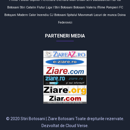
Botosani
Stiri
Catalin Flutur
Liga I
Stiri Botosani
Botosani
Valeriu Iftime
Pompieri
FC
Botoşani
Modern Calor
Incendiu
CJ Botosani
Spitalul Mavromati
Locuri de munca
Doina
Federovici
PARTENERI MEDIA
© 2020 Stiri Botosani | Ziare Botosani Toate drepturile rezervate.
Dezvoltat de Cloud Verse.