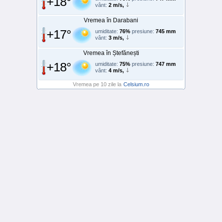
+18°
vânt:
2 m/s,
Vremea în Darabani
+17°
umiditate:
76%
presiune:
745 mm
vânt:
3 m/s,
Vremea în Ștefănești
+18°
umiditate:
75%
presiune:
747 mm
vânt:
4 m/s,
Vremea pe 10 zile la
Celsium.ro