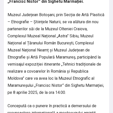
„Francisc Nistor” din Sighetu Marmației.
Muzeul Județean Botoșani, prin Secția de Artă Plastică
– Etnografie – Științele Naturii, se va alătura din nou
partenerilor săi de la Muzeul Olteniei Craiova,
Complexul Muzeal Național „Astra” Sibiu, Muzeul
Național al Țăranului Român București, Complexul
Muzeal Național Neamț și Muzeul Județean de
Etnografie și Artă Populară Maramureș, participând la
vernisajul expoziției itinerante „Tehnici tradiționale de
realizare a covoarelor în România și Republica
Moldova” care va avea loc la Muzeul Etnografic al
Maramureșului „Francisc Nistor” din Sighetu Marmației,
pe 8 aprilie 2025, de la ora 14.00.
Concepută ca o punere în practică a demersului de
recunoaștere internațională a meșteșugului amintit,