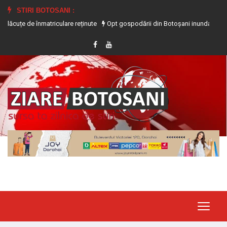
STIRI BOTOSANI :
e înmatriculare reținute
Opt gospodării din Botoșani inundate în urma precipit