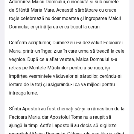
Adormirea Maicii Domnului, cunoscută și sub numele
de Sfântă Maria Mare. Această sărbătoare cu cruce
roșie celebrează nu doar moartea și îngroparea Maicii
Domnului, ci și înălțarea ei cu trupul la ceruri.
Conform scripturilor, Dumnezeu i-a dezvăluit Fecioarei
Maria, printr-un înger, ziua în care urma să treacă la cele
veșnice. După ce a aflat vestea, Maica Domnului s-a
retras pe Muntele Măslinilor pentru a se ruga, își
împărțea veșmintele văduvelor și săracilor, cerându-și
iertare de la toți și asigurându-i că va mijloci pentru
întreaga lume.
Sfinții Apostoli au fost chemați să-și ia rămas bun de la
Fecioara Maria, dar Apostolul Toma nu a reușit să
ajungă la timp. Astfel, apostolii au decis să sigileze
mormântul Maicii Domnului. Câteva zile mai târziu, când