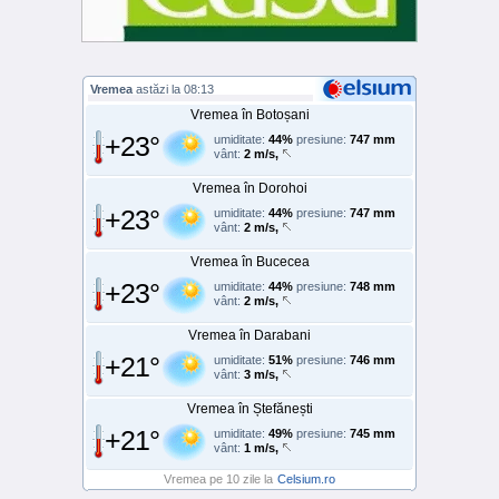
Vremea
astăzi la 08:13
Vremea în Botoșani
+23°
umiditate:
44%
presiune:
747 mm
vânt:
2 m/s,
Vremea în Dorohoi
+23°
umiditate:
44%
presiune:
747 mm
vânt:
2 m/s,
Vremea în Bucecea
+23°
umiditate:
44%
presiune:
748 mm
vânt:
2 m/s,
Vremea în Darabani
+21°
umiditate:
51%
presiune:
746 mm
vânt:
3 m/s,
Vremea în Ștefănești
+21°
umiditate:
49%
presiune:
745 mm
vânt:
1 m/s,
Vremea pe 10 zile la
Celsium.ro