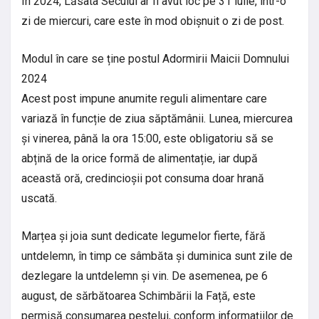
În 2024, Lăsata Secului ar fi avut loc pe 31 iulie, într-o
zi de miercuri, care este în mod obișnuit o zi de post.
Modul în care se ține postul Adormirii Maicii Domnului
2024
Acest post impune anumite reguli alimentare care
variază în funcție de ziua săptămânii. Lunea, miercurea
și vinerea, până la ora 15:00, este obligatoriu să se
abțină de la orice formă de alimentație, iar după
această oră, credincioșii pot consuma doar hrană
uscată.
Marțea și joia sunt dedicate legumelor fierte, fără
untdelemn, în timp ce sâmbăta și duminica sunt zile de
dezlegare la untdelemn și vin. De asemenea, pe 6
august, de sărbătoarea Schimbării la Față, este
permisă consumarea peștelui, conform informațiilor de