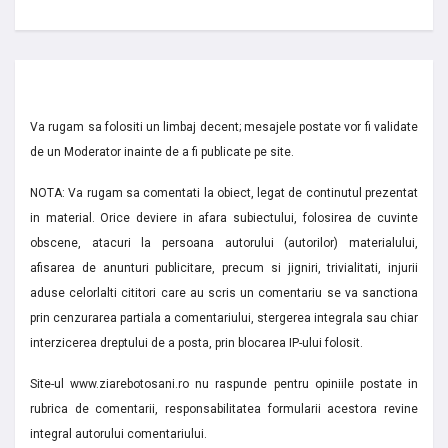
Va rugam sa folositi un limbaj decent; mesajele postate vor fi validate
de un Moderator inainte de a fi publicate pe site.
NOTA: Va rugam sa comentati la obiect, legat de continutul prezentat
in material. Orice deviere in afara subiectului, folosirea de cuvinte
obscene, atacuri la persoana autorului (autorilor) materialului,
afisarea de anunturi publicitare, precum si jigniri, trivialitati, injurii
aduse celorlalti cititori care au scris un comentariu se va sanctiona
prin cenzurarea partiala a comentariului, stergerea integrala sau chiar
interzicerea dreptului de a posta, prin blocarea IP-ului folosit.
Site-ul www.ziarebotosani.ro nu raspunde pentru opiniile postate in
rubrica de comentarii, responsabilitatea formularii acestora revine
integral autorului comentariului.