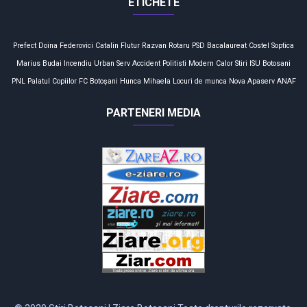
ETICHETE
Prefect
Doina Federovici
Catalin Flutur
Razvan Rotaru
PSD
Bacalaureat
Costel Soptica
Marius Budai
Incendiu
Urban Serv
Accident
Politisti
Modern Calor
Stiri
ISU Botosani
PNL
Palatul Copiilor
FC Botoşani
Hunca Mihaela
Locuri de munca
Nova Apaserv
ANAF
PARTENERI MEDIA