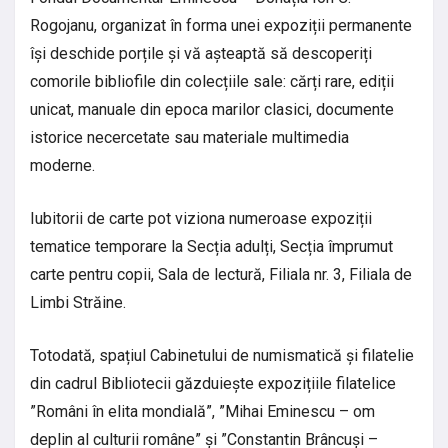
Rogojanu, organizat în forma unei expoziții permanente
își deschide porțile și vă așteaptă să descoperiți
comorile bibliofile din colecțiile sale: cărți rare, ediții
unicat, manuale din epoca marilor clasici, documente
istorice necercetate sau materiale multimedia
moderne.
Iubitorii de carte pot viziona numeroase expoziții
tematice temporare la Secția adulți, Secția împrumut
carte pentru copii, Sala de lectură, Filiala nr. 3, Filiala de
Limbi Străine.
Totodată, spațiul Cabinetului de numismatică și filatelie
din cadrul Bibliotecii găzduiește expozițiile filatelice
”Români în elita mondială”, ”Mihai Eminescu – om
deplin al culturii române” și ”Constantin Brâncuși –