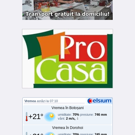
Vremea
astăzi la 07:10
Vremea în Botoșani
+21°
umiditate:
70%
presiune:
746 mm
vânt:
2 m/s,
Vremea în Dorohoi
umiditate:
70%
presiune:
745 mm