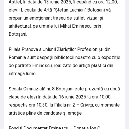
Astfel, în data de 13 iunie 2025, începând cu ora 12,00,
elevii Liceului de Artă ”Ștefan Luchian” Botoșani vă
propun un emoționant traseu de suflet, vizual și
arhitectural, pe urmele lui Mihai Eminescu, prin
Botoșani.
Filiala Prahova a Uniunii Ziariștilor Profesioniști din
România sunt oaspeții bibliotecii noastre cu o expoziție
de portrete Eminescu, realizate de artiști plastici din
întreaga lume.
Școala Gimnazială nr. 8 Botoșani este prezentă cu două
clase de elevi în data de 16 iunie 2025 la ora 10,00,
respectiv ora 10,30, la Filiala nr. 2 – Grivița, cu momente
artistice pline de candoare și emoție.
Fondul Documentar Eminescu – Donația Ion C.