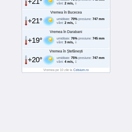
+21°
vânt:
2 m/s,
Vremea în Bucecea
+21°
umiditate:
70%
presiune:
747 mm
vânt:
2 m/s,
Vremea în Darabani
+19°
umiditate:
76%
presiune:
745 mm
vânt:
3 m/s,
Vremea în Ștefănești
+20°
umiditate:
75%
presiune:
747 mm
vânt:
4 m/s,
Vremea pe 10 zile la
Celsium.ro