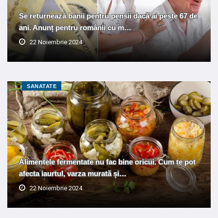
Se returnează banii pentru pensii dacă ai peste 67 de
ani. Anunț pentru românii cu m…
22 Noiembrie 2024
SANATATE
Alimentele fermentate nu fac bine oricui. Cum te pot
afecta iaurtul, varza murată și…
22 Noiembrie 2024