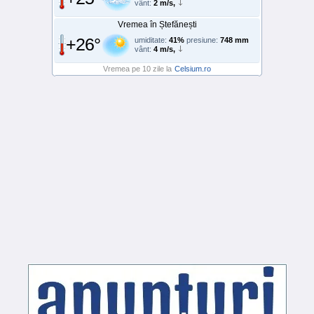
vânt:
2 m/s,
Vremea în Ștefănești
+26°
umiditate:
41%
presiune:
748 mm
vânt:
4 m/s,
Vremea pe 10 zile la
Celsium.ro