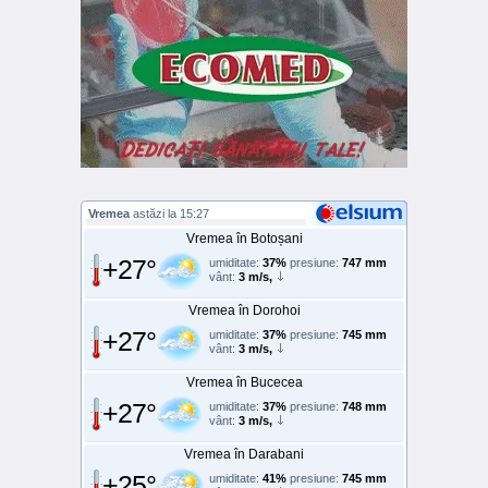
Vremea
astăzi la 15:27
Vremea în Botoșani
+27°
umiditate:
37%
presiune:
747 mm
vânt:
3 m/s,
Vremea în Dorohoi
+27°
umiditate:
37%
presiune:
745 mm
vânt:
3 m/s,
Vremea în Bucecea
+27°
umiditate:
37%
presiune:
748 mm
vânt:
3 m/s,
Vremea în Darabani
+25°
umiditate:
41%
presiune:
745 mm