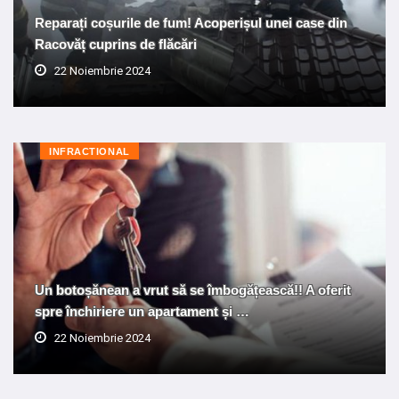
Reparați coșurile de fum! Acoperișul unei case din
Racovăț cuprins de flăcări
22 Noiembrie 2024
INFRACTIONAL
Un botoșănean a vrut să se îmbogățească!! A oferit
spre închiriere un apartament și …
22 Noiembrie 2024