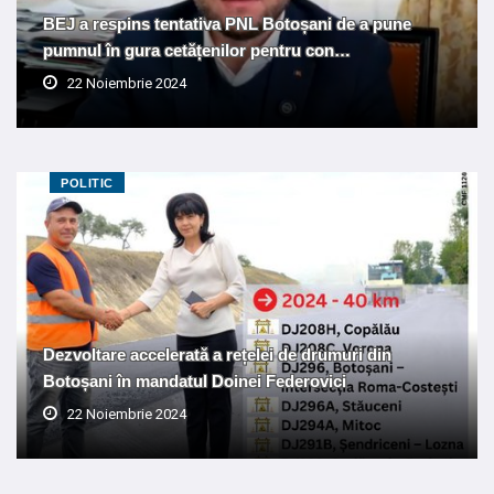
BEJ a respins tentativa PNL Botoșani de a pune
pumnul în gura cetățenilor pentru con…
22 Noiembrie 2024
POLITIC
Dezvoltare accelerată a rețelei de drumuri din
Botoșani în mandatul Doinei Federovici
22 Noiembrie 2024