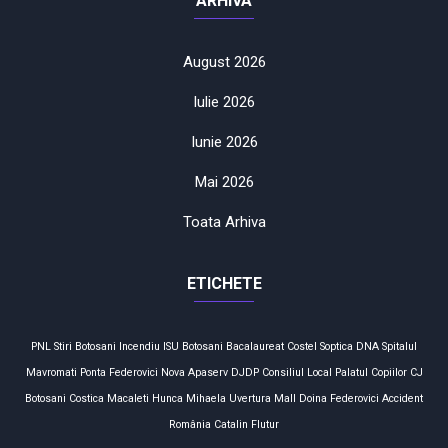
ARHIVA
August 2026
Iulie 2026
Iunie 2026
Mai 2026
Toata Arhiva
ETICHETE
PNL
Stiri Botosani
Incendiu
ISU Botosani
Bacalaureat
Costel Soptica
DNA
Spitalul
Mavromati
Ponta
Federovici
Nova Apaserv
DJDP
Consiliul Local
Palatul Copiilor
CJ
Botosani
Costica Macaleti
Hunca Mihaela
Uvertura Mall
Doina Federovici
Accident
România
Catalin Flutur