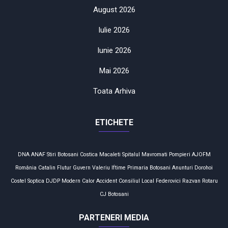
August 2026
Iulie 2026
Iunie 2026
Mai 2026
Toata Arhiva
ETICHETE
DNA
ANAF
Stiri Botosani
Costica Macaleti
Spitalul Mavromati
Pompieri
AJOFM
România
Catalin Flutur
Guvern
Valeriu Iftime
Primaria Botosani
Anunturi
Dorohoi
Costel Soptica
DJDP
Modern Calor
Accident
Consiliul Local
Federovici
Razvan Rotaru
CJ Botosani
PARTENERI MEDIA