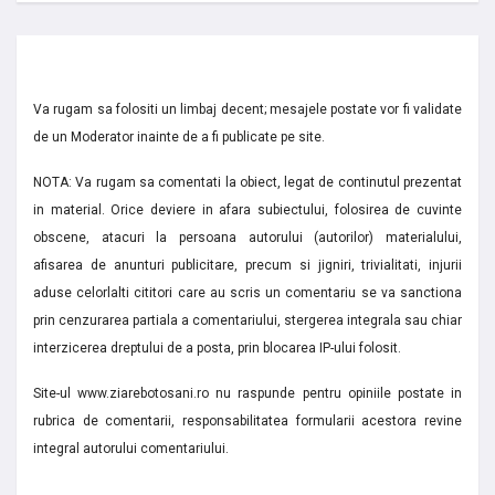
Va rugam sa folositi un limbaj decent; mesajele postate vor fi validate
de un Moderator inainte de a fi publicate pe site.
NOTA: Va rugam sa comentati la obiect, legat de continutul prezentat
in material. Orice deviere in afara subiectului, folosirea de cuvinte
obscene, atacuri la persoana autorului (autorilor) materialului,
afisarea de anunturi publicitare, precum si jigniri, trivialitati, injurii
aduse celorlalti cititori care au scris un comentariu se va sanctiona
prin cenzurarea partiala a comentariului, stergerea integrala sau chiar
interzicerea dreptului de a posta, prin blocarea IP-ului folosit.
Site-ul www.ziarebotosani.ro nu raspunde pentru opiniile postate in
rubrica de comentarii, responsabilitatea formularii acestora revine
integral autorului comentariului.