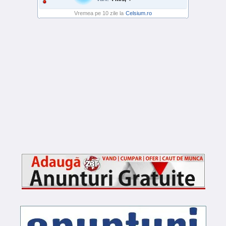
Vremea pe 10 zile la
Celsium.ro