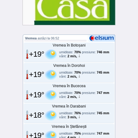
Vremea
astăzi la 06:52
Vremea în Botoșani
+19°
umiditate:
70%
presiune:
746 mm
vânt:
2 m/s,
Vremea în Dorohoi
+19°
umiditate:
70%
presiune:
745 mm
vânt:
2 m/s,
Vremea în Bucecea
+19°
umiditate:
70%
presiune:
747 mm
vânt:
2 m/s,
Vremea în Darabani
+18°
umiditate:
76%
presiune:
745 mm
vânt:
3 m/s,
Vremea în Ștefănești
+19°
umiditate:
75%
presiune:
747 mm
vânt:
4 m/s,