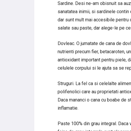
Sardine. Desi ne-am obisnuit sa au
sanatatea inimii, si sardinele contin
dar sunt mult mai accesibile pentru 
salate sau paste, dar alege-le pe cel
Dovleac. O jumatate de cana de dovl
nutrienti precum fier, betacaroten, u
antioxidant important pentru piele, d
celulele corpului si le ajuta sa se re
Struguri. La fel ca si celelalte alim
polifenolici care au proprietati anti
Daca mananci o cana cu boabe de stru
inflamatie.
Paste 100% din grau integral. Daca v