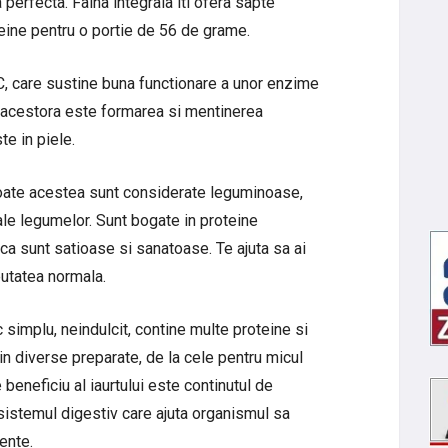
 perfecta. Faina integrala iti ofera sapte
eine pentru o portie de 56 de grame.
 C, care sustine buna functionare a unor enzime
le acestora este formarea si mentinerea
te in piele.
 Toate acestea sunt considerate leguminoase,
ale legumelor. Sunt bogate in proteine
ca sunt satioase si sanatoase. Te ajuta sa ai
eutatea normala.
 simplu, neindulcit, contine multe proteine si
 in diverse preparate, de la cele pentru micul
 beneficiu al iaurtului este continutul de
 sistemul digestiv care ajuta organismul sa
ente.