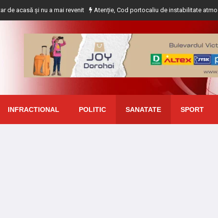
i nu a mai revenit
Atenție, Cod portocaliu de instabilitate atmosferică pentr
INFRACTIONAL
POLITIC
SANATATE
SPORT