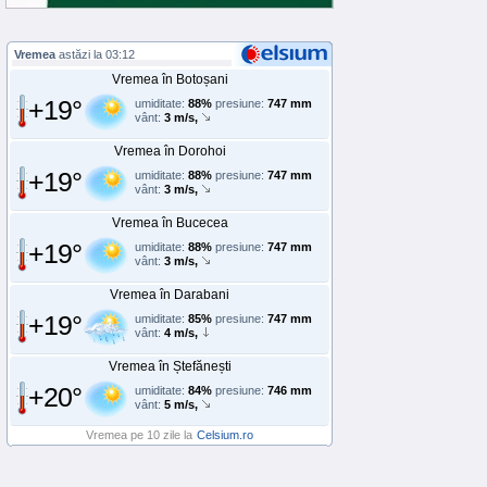
Vremea
astăzi la 03:12
Vremea în Botoșani
+19°
umiditate:
88%
presiune:
747 mm
vânt:
3 m/s,
Vremea în Dorohoi
+19°
umiditate:
88%
presiune:
747 mm
vânt:
3 m/s,
Vremea în Bucecea
+19°
umiditate:
88%
presiune:
747 mm
vânt:
3 m/s,
Vremea în Darabani
+19°
umiditate:
85%
presiune:
747 mm
vânt:
4 m/s,
Vremea în Ștefănești
+20°
umiditate:
84%
presiune:
746 mm
vânt:
5 m/s,
Vremea pe 10 zile la
Celsium.ro