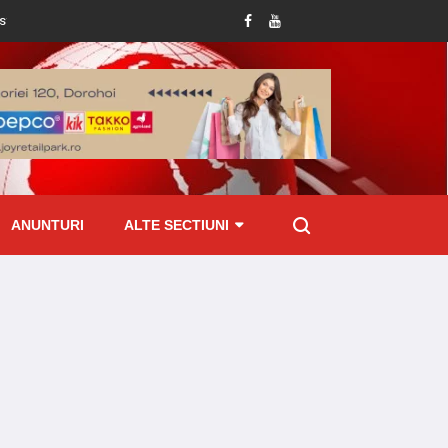
u județul Botoșani!
Femeie prinsă mangă la volan: șoferița de 49 de ani, dusă
ANUNTURI
ALTE SECTIUNI