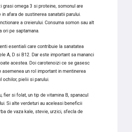
i grasi omega 3 si proteine, somonul are
in afara de sustinerea sanatatii parului.
unctionare a creierului. Consuma somon sau alt
a ori pe saptamana.
enti esentiali care contribuie la sanatatea
inele A, D si B12. Dar este important sa mananci
 toate acestea. Doi carotenoizi ce se gasesc
 de asemenea un rol important in mentinerea
 ochilor, pielii si parului.
fier si folat, un tip de vitamina B, spanacul
i. Si alte verdeturi au aceleasi beneficii
rba de vaza kale, stevie, urzici, sfecla de