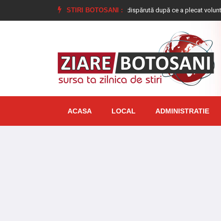
ă de 17 ani, din Dimăcheni, dată dispărută după ce a plecat voluntar de acasă ș
STIRI BOTOSANI :
ACASA
LOCAL
ADMINISTRATIE