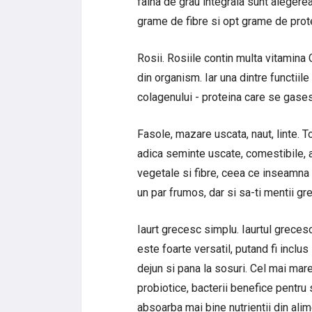
faina de grau integrala sunt alegerea
grame de fibre si opt grame de prot
Rosii. Rosiile contin multa vitamina
din organism. Iar una dintre functii
colagenului - proteina care se gases
Fasole, mazare uscata, naut, linte.
adica seminte uscate, comestibile, 
vegetale si fibre, ceea ce inseamna 
un par frumos, dar si sa-ti mentii gr
Iaurt grecesc simplu. Iaurtul grecesc
este foarte versatil, putand fi inclus
dejun si pana la sosuri. Cel mai mare
probiotice, bacterii benefice pentru
absoarba mai bine nutrientii din alim