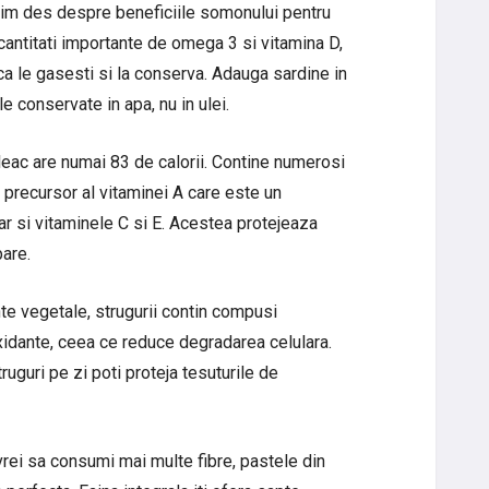
zim des despre beneficiile somonului pentru
 cantitati importante de omega 3 si vitamina D,
ca le gasesti si la conserva. Adauga sardine in
e conservate in apa, nu in ulei.
eac are numai 83 de calorii. Contine numerosi
n precursor al vitaminei A care este un
ar si vitaminele C si E. Acestea protejeaza
pare.
ente vegetale, strugurii contin compusi
oxidante, ceea ce reduce degradarea celulara.
guri pe zi poti proteja tesuturile de
rei sa consumi mai multe fibre, pastele din