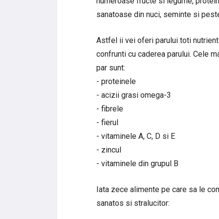
numeroase fructe si legume, proteine
sanatoase din nuci, seminte si pest
Astfel ii vei oferi parului toti nutrie
confrunti cu caderea parului. Cele ma
par sunt:
- proteinele
- acizii grasi omega-3
- fibrele
- fierul
- vitaminele A, C, D si E
- zincul
- vitaminele din grupul B
Iata zece alimente pe care sa le con
sanatos si stralucitor: