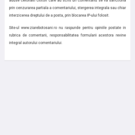
aduse celorlalti cititori care au scris un comentariu se va sanctiona
prin cenzurarea partiala a comentariului, stergerea integrala sau chiar
interzicerea dreptului de a posta, prin blocarea IP-ului folosit.
Site-ul www.ziarebotosani.ro nu raspunde pentru opiniile postate in
rubrica de comentarii, responsabilitatea formularii acestora revine
integral autorului comentariului.