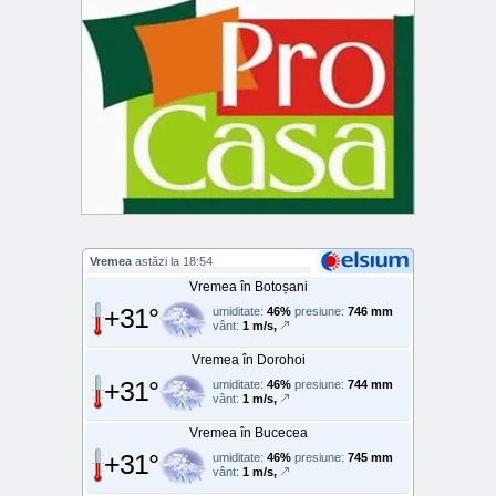
Vremea
astăzi la 18:54
Vremea în Botoșani
+31°
umiditate:
46%
presiune:
746 mm
vânt:
1 m/s,
Vremea în Dorohoi
+31°
umiditate:
46%
presiune:
744 mm
vânt:
1 m/s,
Vremea în Bucecea
+31°
umiditate:
46%
presiune:
745 mm
vânt:
1 m/s,