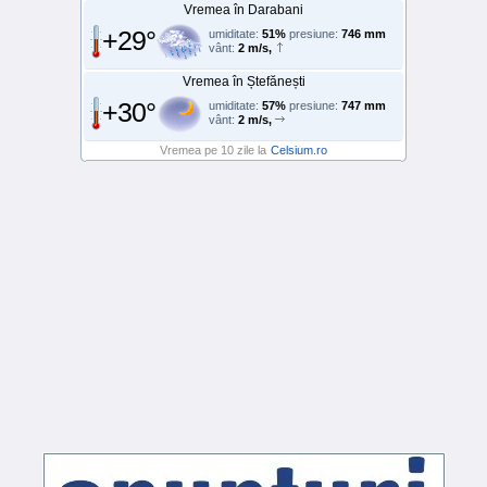
Vremea în Darabani
+29°
umiditate:
51%
presiune:
746 mm
vânt:
2 m/s,
Vremea în Ștefănești
+30°
umiditate:
57%
presiune:
747 mm
vânt:
2 m/s,
Vremea pe 10 zile la
Celsium.ro