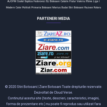
AJOFM
Costel Soptica
Federovici
ISJ Botosani
Catalin Flutur
Valeriu Iftime
Liga I
Modern Calor
Politisti
Primaria Botosani
Marius Budai
Stiri Botosani
Razvan Rotaru
PARTENERI MEDIA
© 2020 Stiri Botosani | Ziare Botosani Toate drepturile rezervate.
Dezvoltat de Cloud Verse.
Continutul acestui site (texte, descrieri, caracteristici, imagini,
forma de prezentare etc.) nu poate fi reprodus sau utilizat fara