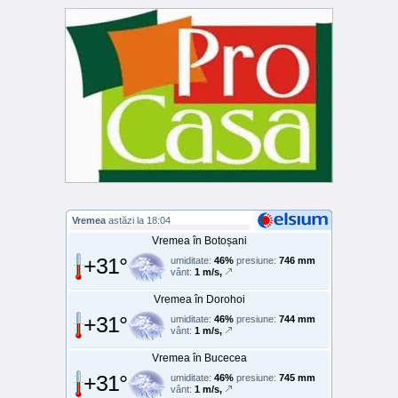
Vremea
astăzi la 18:04
Vremea în Botoșani
+31°
umiditate:
46%
presiune:
746 mm
vânt:
1 m/s,
Vremea în Dorohoi
+31°
umiditate:
46%
presiune:
744 mm
vânt:
1 m/s,
Vremea în Bucecea
+31°
umiditate:
46%
presiune:
745 mm
vânt:
1 m/s,