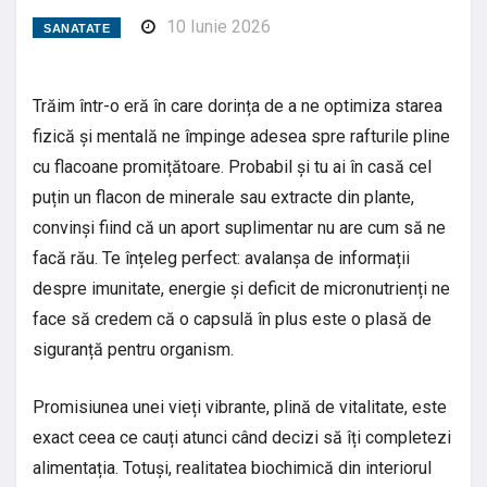
10 Iunie 2026
SANATATE
Trăim într-o eră în care dorința de a ne optimiza starea
fizică și mentală ne împinge adesea spre rafturile pline
cu flacoane promițătoare. Probabil și tu ai în casă cel
puțin un flacon de minerale sau extracte din plante,
convinși fiind că un aport suplimentar nu are cum să ne
facă rău. Te înțeleg perfect: avalanșa de informații
despre imunitate, energie și deficit de micronutrienți ne
face să credem că o capsulă în plus este o plasă de
siguranță pentru organism.
Promisiunea unei vieți vibrante, plină de vitalitate, este
exact ceea ce cauți atunci când decizi să îți completezi
alimentația. Totuși, realitatea biochimică din interiorul