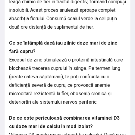
leagă chimic de fier în tractul digestiv, formând compuși
insolubili. Acest proces anulează aproape complet
absorbția fierului. Consumă ceaiul verde la cel puțin
două ore distanță de suplimentul de fier.
Ce se întâmplă dacă iau zilnic doze mari de zinc
fără cupru?
Excesul de zinc stimulează o proteină intestinală care
blochează trecerea cuprului în sânge. Pe termen lung
(peste câteva săptămâni), te poți confrunta cu o
deficiență severă de cupru, ce provoacă anemie
microcitară rezistentă la fier, oboseală cronică și
deteriorări ale sistemului nervos periferic.
De ce este periculoasă combinarea vitaminei D3
cu doze mari de calciu în mod izolat?
Vitamina D3 crește masiv absorbția calciului. Dacă nu ai