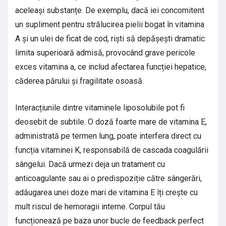
aceleași substanțe. De exemplu, dacă iei concomitent
un supliment pentru strălucirea pielii bogat în vitamina
A și un ulei de ficat de cod, riști să depășești dramatic
limita superioară admisă, provocând grave pericole
exces vitamina a, ce includ afectarea funcției hepatice,
căderea părului și fragilitate osoasă.
Interacțiunile dintre vitaminele liposolubile pot fi
deosebit de subtile. O doză foarte mare de vitamina E,
administrată pe termen lung, poate interfera direct cu
funcția vitaminei K, responsabilă de cascada coagulării
sângelui. Dacă urmezi deja un tratament cu
anticoagulante sau ai o predispoziție către sângerări,
adăugarea unei doze mari de vitamina E îți crește cu
mult riscul de hemoragii interne. Corpul tău
funcționează pe baza unor bucle de feedback perfect