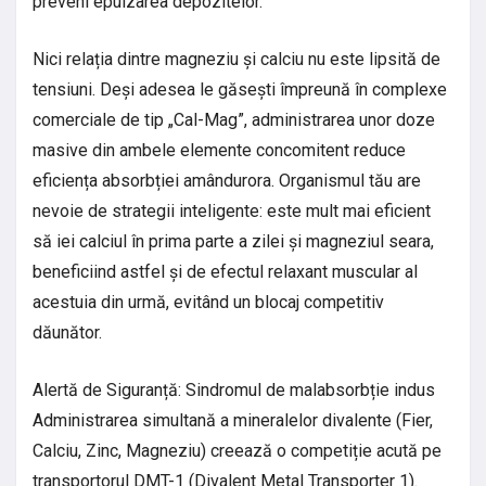
preveni epuizarea depozitelor.
Nici relația dintre magneziu și calciu nu este lipsită de
tensiuni. Deși adesea le găsești împreună în complexe
comerciale de tip „Cal-Mag”, administrarea unor doze
masive din ambele elemente concomitent reduce
eficiența absorbției amândurora. Organismul tău are
nevoie de strategii inteligente: este mult mai eficient
să iei calciul în prima parte a zilei și magneziul seara,
beneficiind astfel și de efectul relaxant muscular al
acestuia din urmă, evitând un blocaj competitiv
dăunător.
Alertă de Siguranță: Sindromul de malabsorbție indus
Administrarea simultană a mineralelor divalente (Fier,
Calciu, Zinc, Magneziu) creează o competiție acută pe
transportorul DMT-1 (Divalent Metal Transporter 1).