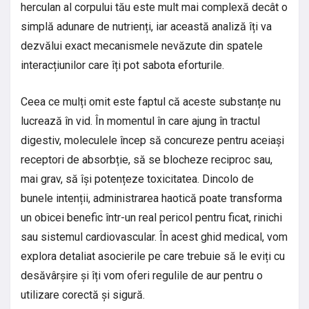
herculan al corpului tău este mult mai complexă decât o
simplă adunare de nutrienți, iar această analiză îți va
dezvălui exact mecanismele nevăzute din spatele
interacțiunilor care îți pot sabota eforturile.
Ceea ce mulți omit este faptul că aceste substanțe nu
lucrează în vid. În momentul în care ajung în tractul
digestiv, moleculele încep să concureze pentru aceiași
receptori de absorbție, să se blocheze reciproc sau,
mai grav, să își potențeze toxicitatea. Dincolo de
bunele intenții, administrarea haotică poate transforma
un obicei benefic într-un real pericol pentru ficat, rinichi
sau sistemul cardiovascular. În acest ghid medical, vom
explora detaliat asocierile pe care trebuie să le eviți cu
desăvârșire și îți vom oferi regulile de aur pentru o
utilizare corectă și sigură.