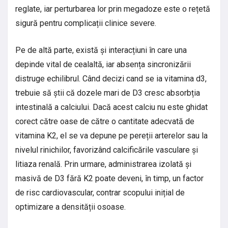
reglate, iar perturbarea lor prin megadoze este o rețetă
sigură pentru complicații clinice severe.
Pe de altă parte, există și interacțiuni în care una
depinde vital de cealaltă, iar absența sincronizării
distruge echilibrul. Când decizi cand se ia vitamina d3,
trebuie să știi că dozele mari de D3 cresc absorbția
intestinală a calciului. Dacă acest calciu nu este ghidat
corect către oase de către o cantitate adecvată de
vitamina K2, el se va depune pe pereții arterelor sau la
nivelul rinichilor, favorizând calcificările vasculare și
litiaza renală. Prin urmare, administrarea izolată și
masivă de D3 fără K2 poate deveni, în timp, un factor
de risc cardiovascular, contrar scopului inițial de
optimizare a densității osoase.