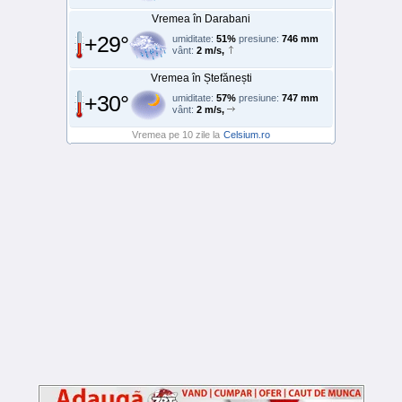
Vremea în Darabani
+29°
umiditate:
51%
presiune:
746 mm
vânt:
2 m/s,
Vremea în Ștefănești
+30°
umiditate:
57%
presiune:
747 mm
vânt:
2 m/s,
Vremea pe 10 zile la
Celsium.ro