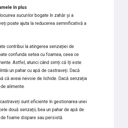
amele în plus
locuirea sucurilor bogate în zahăr și a
veți poate ajuta la reducerea semnificativă a
te contribui la atingerea senzației de
 poate confunda setea cu foamea, ceea ce
ente. Astfel, atunci când simți că îți este
ntâi un pahar cu apă de castraveți. Dacă
ă că aveai nevoie de lichide. Dacă senzația
 de alimente.
castraveți sunt eficiente în gestionarea unei
 cele două senzații, bea un pahar de apă de
 de foame dispare sau persistă.