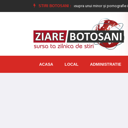
mnat la închisoare pentru viol asupra unui minor și pornografie infantilă, identi
STIRI BOTOSANI :
ACASA
LOCAL
ADMINISTRATIE