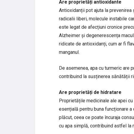
Are proprietăți antioxidante
Antioxidanții pot ajuta la prevenirea 
radicalii liberi, molecule instabile c
este legat de afecțiuni cronice precu
Alzheimer și degenerescența macular
ridicate de antioxidanți, cum ar fi fl
manganul.
De asemenea, apa cu turmeric are pro
contribuind la susținerea sănătății rin
Are proprietăți de hidratare
Proprietățile medicinale ale apei cu 
esențială pentru buna funcționare a 
plăcut, ceea ce poate încuraja consu
cu apa simplă, contribuind astfel la 