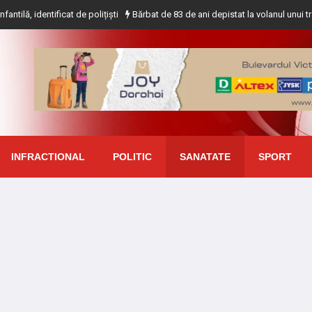
ficat de polițiști
Bărbat de 83 de ani depistat la volanul unui tractor fără a
INFRACTIONAL
POLITIC
SANATATE
SPORT