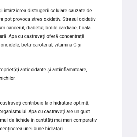
și întârzierea distrugerii celulare cauzate de
are pot provoca stres oxidativ. Stresul oxidativ
m cancerul, diabetul, bolile cardiace, boala
ă. Apa cu castraveți oferă concentrații
avonoidele, beta-carotenul, vitamina C și
prietăți antioxidante și antiinflamatoare,
ichilor.
castraveți contribuie la o hidratare optimă,
organismului. Apa cu castraveți are un gust
mul de lichide în cantități mai mari comparativ
menținerea unei bune hidratări.