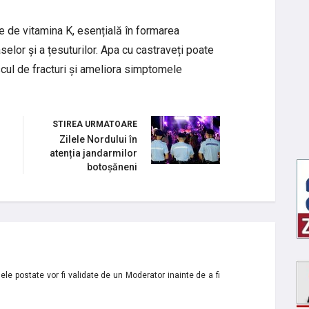
te de vitamina K, esențială în formarea
elor și a țesuturilor. Apa cu castraveți poate
scul de fracturi și ameliora simptomele
STIREA URMATOARE
Zilele Nordului în
atenția jandarmilor
botoșăneni
le postate vor fi validate de un Moderator inainte de a fi