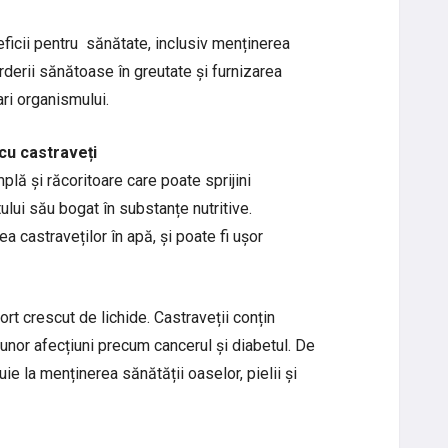
ficii pentru sănătate, inclusiv menținerea
rderii sănătoase în greutate și furnizarea
ari organismului.
 cu castraveți
lă și răcoritoare care poate sprijini
ului său bogat în substanțe nutritive.
a castraveților în apă, și poate fi ușor
rt crescut de lichide. Castraveții conțin
a unor afecțiuni precum cancerul și diabetul. De
e la menținerea sănătății oaselor, pielii și