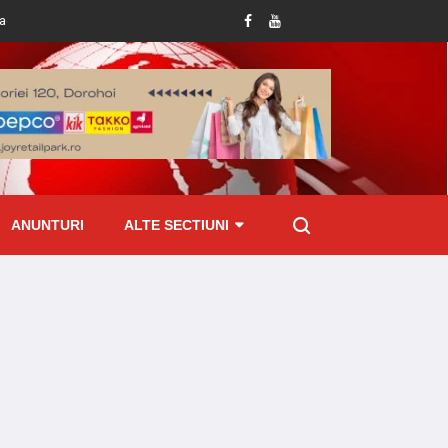
 deține permis de conducere
Amenzi de peste 70 mii lei aplicate de ITM Bot
ANUNTURI
ALTE SECTIUNI