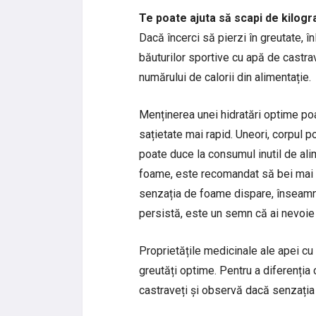
Te poate ajuta să scapi de kilogr
Dacă încerci să pierzi în greutate, în
băuturilor sportive cu apă de castra
numărului de calorii din alimentație.
Menținerea unei hidratări optime poa
sațietate mai rapid. Uneori, corpul
poate duce la consumul inutil de alim
foame, este recomandat să bei mai î
senzația de foame dispare, înseamn
persistă, este un semn că ai nevoie
Proprietățile medicinale ale apei cu 
greutăți optime. Pentru a diferenția
castraveți și observă dacă senzația