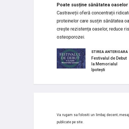
Poate susține sănătatea oaselor
Castraveții oferă concentrații ridica
proteinelor care susțin sănătatea oas
crește rezistența oaselor, reduce ri
osteoporozei.
STIREA ANTERIOARA
Festivalul de Debut
la Memorialul
Ipotești
Va rugam sa folositi un limbaj decent; mesaje
publicate pe site.