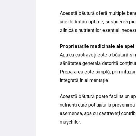
Această băutură oferă multiple bene
unei hidratări optime, susținerea pie
zilnică a nutrienților esențiali neces
Proprietățile medicinale ale apei
Apa cu castraveți este o băutură simp
sănătatea generală datorită conținut
Prepararea este simplă, prin infuzare
integrată în alimentație.
Această băutură poate facilita un apo
nutrienți care pot ajuta la prevenire
asemenea, apa cu castraveți contribui
mușchilor.