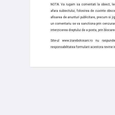
NOTA: Va rugam sa comentati la obiect, lega
afara subiectului, folosirea de cuvinte obsce
afisarea de anunturi publicitare, precum si jignir
un comentariu se va sanctiona prin cenzurare
interzicerea dreptului de a posta, prin blocarea
Site-ul www.ziarebotosani.ro nu raspund
responsabilitatea formularii acestora revine i