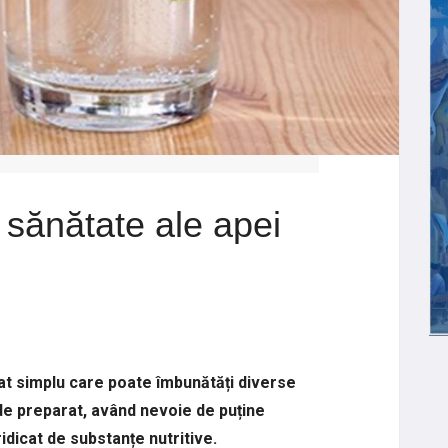
 sănătate ale apei
at simplu care poate îmbunătăți diverse
de preparat, având nevoie de puține
ridicat de substanțe nutritive.