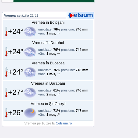
Vremea
astăzi la 21:31
Vremea în Botoșani
+24°
umiditate:
76%
presiune:
746 mm
vânt:
1 m/s,
Vremea în Dorohoi
+24°
umiditate:
76%
presiune:
744 mm
vânt:
1 m/s,
Vremea în Bucecea
+24°
umiditate:
76%
presiune:
745 mm
vânt:
1 m/s,
Vremea în Darabani
+27°
umiditate:
61%
presiune:
746 mm
vânt:
2 m/s,
Vremea în Ștefănești
+26°
umiditate:
71%
presiune:
747 mm
vânt:
1 m/s,
Vremea pe 10 zile la
Celsium.ro