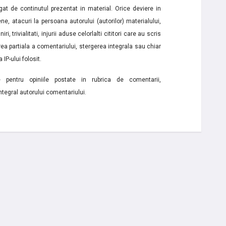
t de continutul prezentat in material. Orice deviere in
ne, atacuri la persoana autorului (autorilor) materialului,
i, trivialitati, injurii aduse celorlalti cititori care au scris
a partiala a comentariului, stergerea integrala sau chiar
 IP-ului folosit.
e pentru opiniile postate in rubrica de comentarii,
ntegral autorului comentariului.