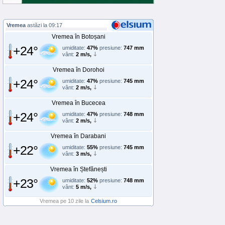
Vremea
astăzi la 09:17
Vremea în Botoșani
+24°
umiditate:
47%
presiune:
747 mm
vânt:
2 m/s,
Vremea în Dorohoi
+24°
umiditate:
47%
presiune:
745 mm
vânt:
2 m/s,
Vremea în Bucecea
+24°
umiditate:
47%
presiune:
748 mm
vânt:
2 m/s,
Vremea în Darabani
+22°
umiditate:
55%
presiune:
745 mm
vânt:
3 m/s,
Vremea în Ștefănești
+23°
umiditate:
52%
presiune:
748 mm
vânt:
5 m/s,
Vremea pe 10 zile la
Celsium.ro