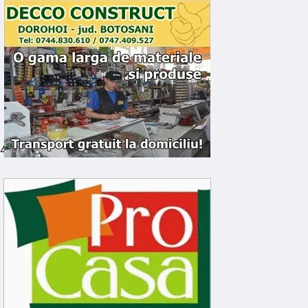
4Pl&id=100064045953043