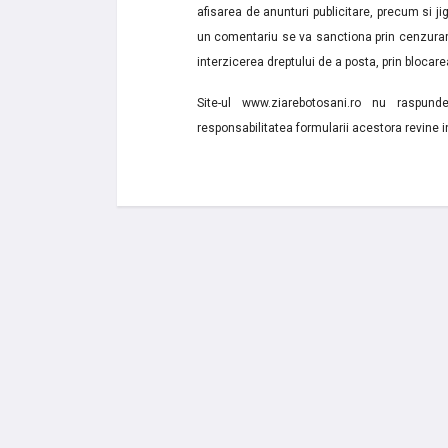
afisarea de anunturi publicitare, precum si jignir
un comentariu se va sanctiona prin cenzurare
interzicerea dreptului de a posta, prin blocarea
Site-ul www.ziarebotosani.ro nu raspund
responsabilitatea formularii acestora revine i