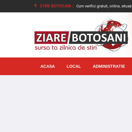
ebuie să faci
Ai datorii la ANAF? Cum verifici gratuit, online, situația fiscală
STIRI BOTOSANI :
ACASA
LOCAL
ADMINISTRATIE