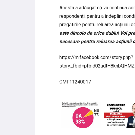
Acesta a adăugat că va continua son
respondenți, pentru a îndeplini condi
pregătirile pentru reluarea acțiunii 
este dincolo de orice dubiu! Voi p
necesare pentru reluarea acțiunii 
https://m.facebook.com/story.php?
story_fbid=pfbid02udtH8knbQH
CMF11240017