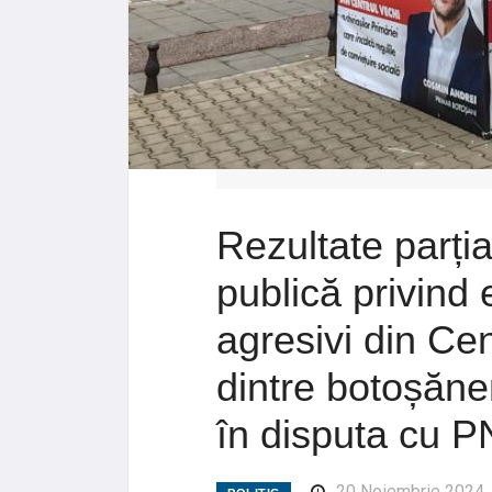
Rezultate parți
publică privind 
agresivi din Ce
dintre botoșănen
în disputa cu P
20 Noiembrie 2024