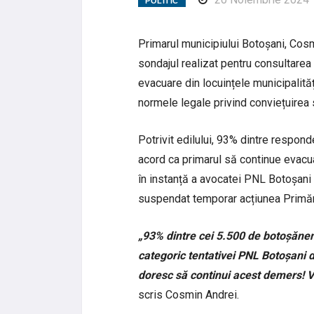
POLITIC
Primarul municipiului Botoșani, Cosmi
sondajul realizat pentru consultarea
evacuare din locuințele municipalităț
normele legale privind conviețuirea 
Potrivit edilului, 93% dintre respon
acord ca primarul să continue evacua
în instanță a avocatei PNL Botoșani 
suspendat temporar acțiunea Primăr
„93% dintre cei 5.500 de botoșănen
categoric tentativei PNL Botoșani 
doresc să continui acest demers! V
scris Cosmin Andrei.