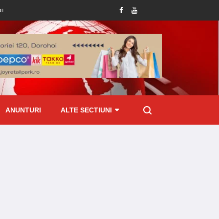
esivă
Tânără ajunsă la Spitalul Dorohoi cu tot cu mixer, după ce și-a prins de
ANUNTURI
ALTE SECTIUNI