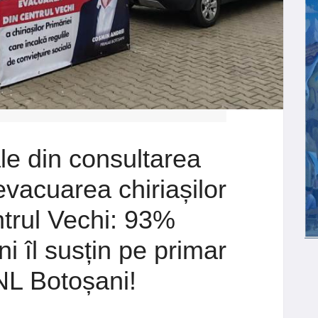
ale din consultarea
evacuarea chiriașilor
ntrul Vechi: 93%
i îl susțin pe primar
NL Botoșani!