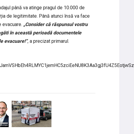
dajul până va atinge pragul de 10.000 de
ția de legitimitate. Până atunci însă va face
de evacuare.
„Consider că răspunsul vostru
regăti în această perioadă documentele
de evacuare!”
, a precizat primarul.
MZJamVSHbEh4RLMYC1jemHC5zciEeNU8K3Aa3gj3fU4Z5EotjwSz