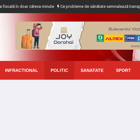
 în doar câteva minute
Ce probleme de sănătate semnalează transpirația exc
INFRACTIONAL
POLITIC
SANATATE
SPORT