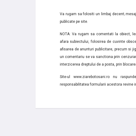
Va rugam sa folositi un limbaj decent; mesaje
publicate pe site.
NOTA: Va rugam sa comentati la obiect, lega
afara subiectului, folosirea de cuvinte obsce
afisarea de anunturi publicitare, precum si jignir
un comentariu se va sanctiona prin cenzurare
interzicerea dreptului de a posta, prin blocarea
Site-ul www.ziarebotosani.ro nu raspund
responsabilitatea formularii acestora revine i