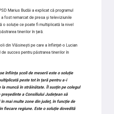
l PSD Marius Budăi a explicat că programul
n a fost remarcat de presa și televiziunile
 o soluție ce poate fi multiplicată la nivel
ăstrarea tinerilor în țară.
i din Vlăsinești pe care a înființat-o Lucian
 de succes pentru păstrarea tinerilor în
e înființa școli de meserii este o soluție
ultiplicată peste tot în țară pentru a-i
 la muncă în străinătate. Îl susțin pe colegul
 președinte a Consiliului Județean să
i în mai multe zone din județ, în funcție de
in fiecare regiune. Este o soluție dovedită