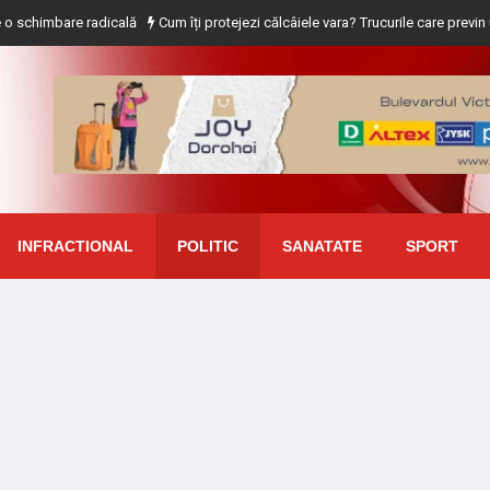
e radicală
Cum îți protejezi călcâiele vara? Trucurile care previn uscarea și 
INFRACTIONAL
POLITIC
SANATATE
SPORT