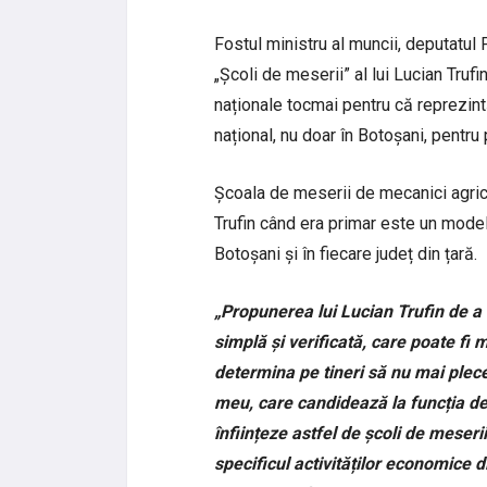
Fostul ministru al muncii, deputatu
„Școli de meserii” al lui Lucian Trufi
naționale tocmai pentru că reprezintă
național, nu doar în Botoșani, pentru p
Școala de meserii de mecanici agricol
Trufin când era primar este un model
Botoșani și în fiecare județ din țară.
„Propunerea lui Lucian Trufin de a s
simplă și verificată, care poate fi m
determina pe tineri să nu mai plece
meu, care candidează la funcția de
înființeze astfel de școli de meseri
specificul activităților economice d