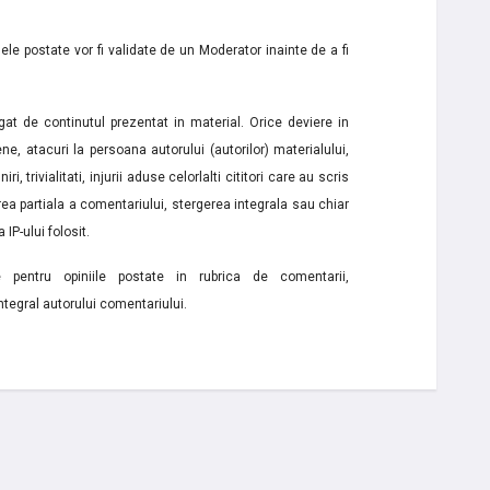
le postate vor fi validate de un Moderator inainte de a fi
t de continutul prezentat in material. Orice deviere in
ne, atacuri la persoana autorului (autorilor) materialului,
i, trivialitati, injurii aduse celorlalti cititori care au scris
a partiala a comentariului, stergerea integrala sau chiar
 IP-ului folosit.
e pentru opiniile postate in rubrica de comentarii,
ntegral autorului comentariului.