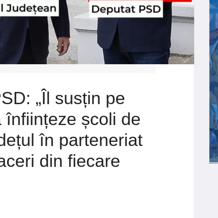
SD: „Îl susțin pe
 înființeze școli de
dețul în parteneriat
ceri din fiecare