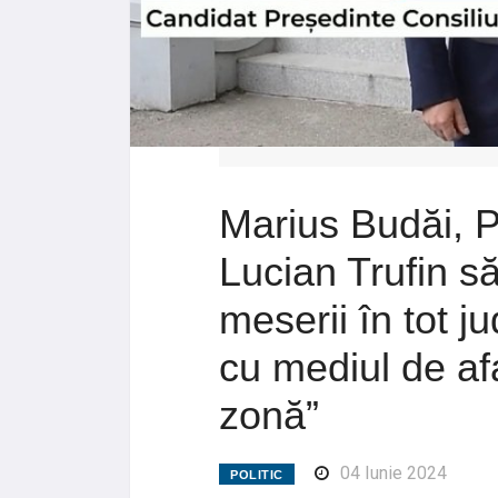
Marius Budăi, P
Lucian Trufin să
meserii în tot ju
cu mediul de afa
zonă”
04 Iunie 2024
POLITIC