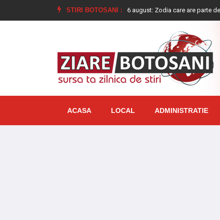
at
Horoscopul săptămânii 10-16 august: Zodia care are parte de o schimbar
STIRI BOTOSANI :
ACASA
LOCAL
ADMINISTRATIE