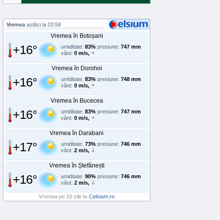
Vremea
astăzi la 03:58
Vremea în Botoșani
+16°
umiditate:
83%
presiune:
747 mm
vânt:
0 m/s,
Vremea în Dorohoi
+16°
umiditate:
83%
presiune:
748 mm
vânt:
0 m/s,
Vremea în Bucecea
+16°
umiditate:
83%
presiune:
747 mm
vânt:
0 m/s,
Vremea în Darabani
+17°
umiditate:
73%
presiune:
746 mm
vânt:
2 m/s,
Vremea în Ștefănești
+16°
umiditate:
90%
presiune:
746 mm
vânt:
2 m/s,
Vremea pe 10 zile la
Celsium.ro