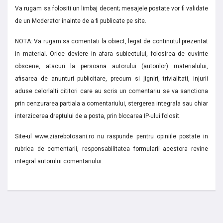
Va rugam sa folositi un limbaj decent; mesajele postate vor fi validate
de un Moderator inainte de a fi publicate pe site.
NOTA: Va rugam sa comentati la obiect, legat de continutul prezentat
in material. Orice deviere in afara subiectului, folosirea de cuvinte
obscene, atacuri la persoana autorului (autorilor) materialului,
afisarea de anunturi publicitare, precum si jigniri, trivialitati, injurii
aduse celorlalti cititori care au scris un comentariu se va sanctiona
prin cenzurarea partiala a comentariului, stergerea integrala sau chiar
interzicerea dreptului de a posta, prin blocarea IP-ului folosit.
Site-ul www.ziarebotosani.ro nu raspunde pentru opiniile postate in
rubrica de comentarii, responsabilitatea formularii acestora revine
integral autorului comentariului.