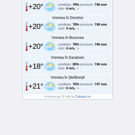
+20°
umiditate:
78%
presiune:
746 mm
vânt:
4 m/s,
Vremea în Dorohoi
+20°
umiditate:
78%
presiune:
748 mm
vânt:
4 m/s,
Vremea în Bucecea
+20°
umiditate:
78%
presiune:
746 mm
vânt:
4 m/s,
Vremea în Darabani
+18°
umiditate:
85%
presiune:
746 mm
vânt:
4 m/s,
Vremea în Ștefănești
+21°
umiditate:
76%
presiune:
747 mm
vânt:
6 m/s,
Vremea pe 10 zile la
Celsium.ro