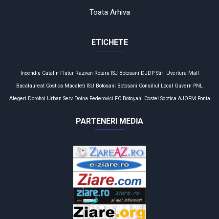
Toata Arhiva
ETICHETE
Incendiu
Catalin Flutur
Razvan Rotaru
ISJ Botosani
DJDP
Stiri
Uvertura Mall
Bacalaureat
Costica Macaleti
ISU Botosani
Botosani
Consiliul Local
Guvern
PNL
Alegeri
Dorohoi
Urban Serv
Doina Federovici
FC Botoşani
Costel Soptica
AJOFM
Ponta
PARTENERI MEDIA