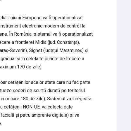
lul Uniunii Europene va fi operaționalizat
 instrument electronic modern de control la
ene. În România, sistemul va fi operaționalizat
cere a frontierei Midia (jud. Constanța),
Caraș-Severin), Sighet (județul Maramureș) și
gradual și în celelalte puncte de trecere a
maximum 170 de zile).
ar cetățenilor acelor state care nu fac parte
tueze șederi de scurtă durată pe teritoriul
în oricare 180 de zile). Sistemul va înregistra
ntru cetățenii NON-UE, va colecta date
acială și patru amprente digitale) și va
e.