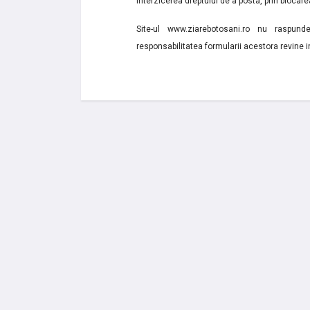
interzicerea dreptului de a posta, prin blocarea
Site-ul www.ziarebotosani.ro nu raspund
responsabilitatea formularii acestora revine i