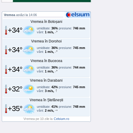
Vremea
astăzi la 14:06
Vremea în Botoșani
+34°
umiditate:
36%
presiune:
746 mm
vânt:
1 m/s,
Vremea în Dorohoi
+34°
umiditate:
36%
presiune:
745 mm
vânt:
1 m/s,
Vremea în Bucecea
+34°
umiditate:
36%
presiune:
744 mm
vânt:
1 m/s,
Vremea în Darabani
+32°
umiditate:
42%
presiune:
745 mm
vânt:
3 m/s,
Vremea în Ștefănești
+35°
umiditate:
41%
presiune:
748 mm
vânt:
2 m/s,
Vremea pe 10 zile la
Celsium.ro