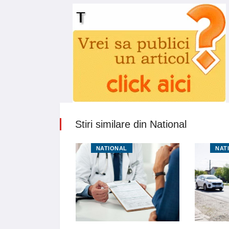
Stiri similare din National
NAL
NATIONAL
NAT