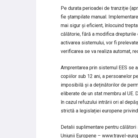
Pe durata perioadei de tranziție (ap
fie ștampilate manual. Implementare
mai sigur și eficient, înlocuind tre
călătorie, fără a modifica drepturile 
activarea sistemului, vor fi prelevate
verificarea se va realiza automat, re
Amprentarea prin sistemul EES se ap
copiilor sub 12 ani, a persoanelor p
imposibilă și a deținătorilor de pe
eliberate de un stat membru al UE. Da
în cazul refuzului intrării ori al dep
strictă a legislației europene privind
Detalii suplimentare pentru călători 
Uniunii Europene – www.travel-eur