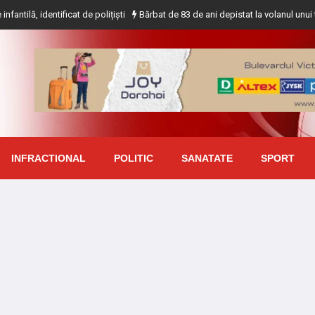
tificat de polițiști
Bărbat de 83 de ani depistat la volanul unui tractor făr
INFRACTIONAL
POLITIC
SANATATE
SPORT