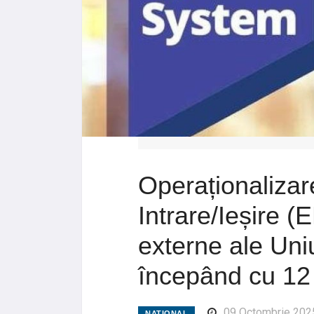
Operaționalizar
Intrare/Ieșire (E
externe ale Uni
începând cu 12
09 Octombrie 202
NATIONAL