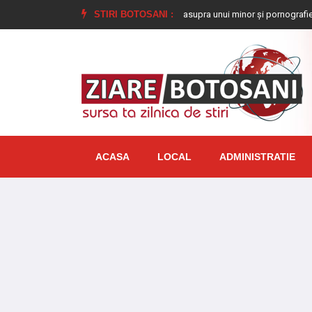
damnat la închisoare pentru viol asupra unui minor și pornografie infantilă, iden
STIRI BOTOSANI :
ACASA
LOCAL
ADMINISTRATIE