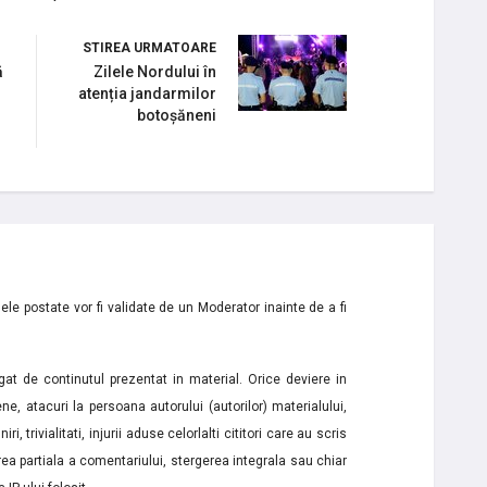
STIREA URMATOARE
ă
Zilele Nordului în
atenția jandarmilor
botoșăneni
le postate vor fi validate de un Moderator inainte de a fi
t de continutul prezentat in material. Orice deviere in
ne, atacuri la persoana autorului (autorilor) materialului,
i, trivialitati, injurii aduse celorlalti cititori care au scris
a partiala a comentariului, stergerea integrala sau chiar