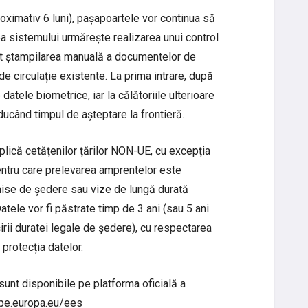
roximativ 6 luni), pașapoartele vor continua să
a sistemului urmărește realizarea unui control
ptat ștampilarea manuală a documentelor de
de circulație existente. La prima intrare, după
 datele biometrice, iar la călătoriile ulterioare
ducând timpul de așteptare la frontieră.
lică cetățenilor țărilor NON-UE, cu excepția
entru care prelevarea amprentelor este
rmise de ședere sau vize de lungă durată
tele vor fi păstrate timp de 3 ani (sau 5 ani
ășirii duratei legale de ședere), cu respectarea
 protecția datelor.
sunt disponibile pe platforma oficială a
ope.europa.eu/ees