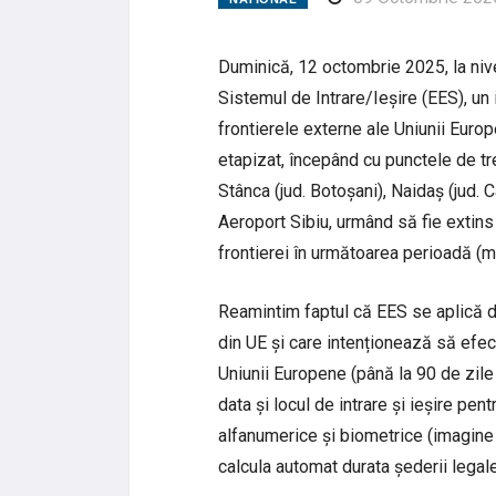
Duminică, 12 octombrie 2025, la nive
Sistemul de Intrare/Ieșire (EES), un
frontierele externe ale Uniunii Europ
etapizat, începând cu punctele de tre
Stânca (jud. Botoșani), Naidaș (jud. 
Aeroport Sibiu, urmând să fie extins 
frontierei în următoarea perioadă (
Reamintim faptul că EES se aplică do
din UE și care intenționează să efec
Uniunii Europene (până la 90 de zile 
data și locul de intrare și ieșire pe
alfanumerice și biometrice (imagine f
calcula automat durata șederii legal