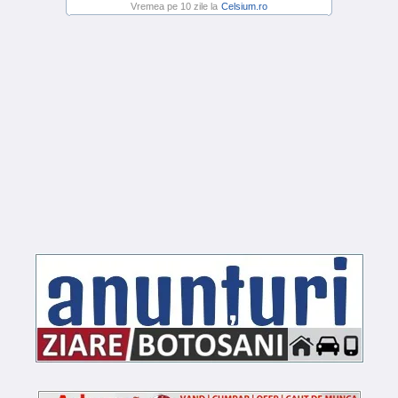
Vremea pe 10 zile la
Celsium.ro