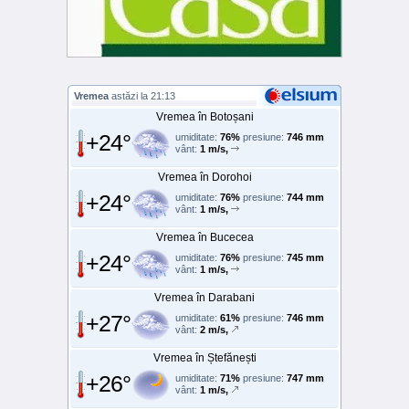
Vremea
astăzi la 21:13
Vremea în Botoșani
+24°
umiditate:
76%
presiune:
746 mm
vânt:
1 m/s,
Vremea în Dorohoi
+24°
umiditate:
76%
presiune:
744 mm
vânt:
1 m/s,
Vremea în Bucecea
+24°
umiditate:
76%
presiune:
745 mm
vânt:
1 m/s,
Vremea în Darabani
+27°
umiditate:
61%
presiune:
746 mm
vânt:
2 m/s,
Vremea în Ștefănești
+26°
umiditate:
71%
presiune:
747 mm
vânt:
1 m/s,