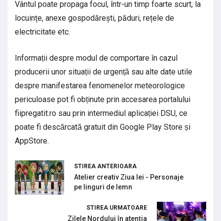
Vântul poate propaga focul, într-un timp foarte scurt, la
locuințe, anexe gospodărești, păduri, rețele de
electricitate etc.
Informații despre modul de comportare în cazul
producerii unor situații de urgență sau alte date utile
despre manifestarea fenomenelor meteorologice
periculoase pot fi obținute prin accesarea portalului
fiipregatit.ro sau prin intermediul aplicației DSU, ce
poate fi descărcată gratuit din Google Play Store și
AppStore.
STIREA ANTERIOARA
Atelier creativ Ziua Iei - Personaje
pe linguri de lemn
STIREA URMATOARE
Zilele Nordului în atenția