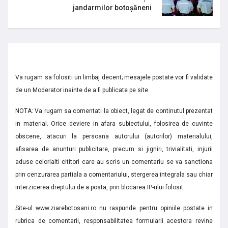
jandarmilor botoșăneni
Va rugam sa folositi un limbaj decent; mesajele postate vor fi validate
de un Moderator inainte de a fi publicate pe site.
NOTA: Va rugam sa comentati la obiect, legat de continutul prezentat
in material. Orice deviere in afara subiectului, folosirea de cuvinte
obscene, atacuri la persoana autorului (autorilor) materialului,
afisarea de anunturi publicitare, precum si jigniri, trivialitati, injurii
aduse celorlalti cititori care au scris un comentariu se va sanctiona
prin cenzurarea partiala a comentariului, stergerea integrala sau chiar
interzicerea dreptului de a posta, prin blocarea IP-ului folosit.
Site-ul www.ziarebotosani.ro nu raspunde pentru opiniile postate in
rubrica de comentarii, responsabilitatea formularii acestora revine