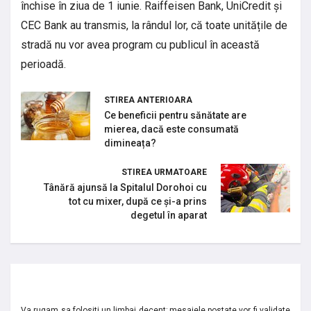
închise în ziua de 1 iunie. Raiffeisen Bank, UniCredit și
CEC Bank au transmis, la rândul lor, că toate unitățile de
stradă nu vor avea program cu publicul în această
perioadă.
STIREA ANTERIOARA
Ce beneficii pentru sănătate are
mierea, dacă este consumată
dimineața?
STIREA URMATOARE
Tânără ajunsă la Spitalul Dorohoi cu
tot cu mixer, după ce și-a prins
degetul în aparat
Va rugam sa folositi un limbaj decent; mesajele postate vor fi validate