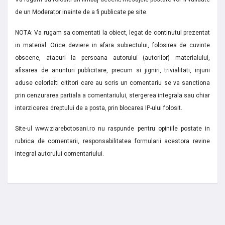
de un Moderator inainte de a fi publicate pe site.
NOTA: Va rugam sa comentati la obiect, legat de continutul prezentat
in material. Orice deviere in afara subiectului, folosirea de cuvinte
obscene, atacuri la persoana autorului (autorilor) materialului,
afisarea de anunturi publicitare, precum si jigniri, trivialitati, injurii
aduse celorlalti cititori care au scris un comentariu se va sanctiona
prin cenzurarea partiala a comentariului, stergerea integrala sau chiar
interzicerea dreptului de a posta, prin blocarea IP-ului folosit.
Site-ul www.ziarebotosani.ro nu raspunde pentru opiniile postate in
rubrica de comentarii, responsabilitatea formularii acestora revine
integral autorului comentariului.