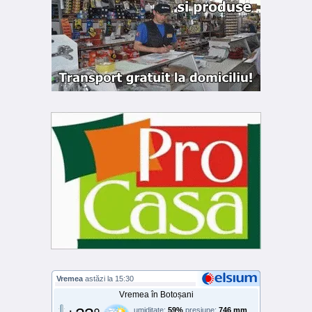
Vremea
astăzi la 15:30
Vremea în Botoșani
umiditate:
59%
presiune:
746 mm