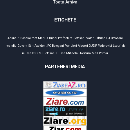
Toata Arhiva
ETICHETE
Anunturi
Bacalaureat
Marius Budai
Prefectura
Botosani
Valeriu Iftime
CJ Botosani
Incendiu
Guvern
Stiri
Accident
FC Botoşani
Pompieri
Alegeri
DJDP
Federovici
Locuri de
munca
PSD
ISJ Botosani
Hunca Mihaela
Uvertura Mall
Primar
PARTENERI MEDIA