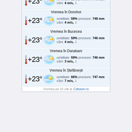
+23°
vânt:
4 m/s,
Vremea în Dorohoi
+23°
umiditate:
59%
presiune:
748 mm
vânt:
4 m/s,
Vremea în Bucecea
+23°
umiditate:
59%
presiune:
746 mm
vânt:
4 m/s,
Vremea în Darabani
+23°
umiditate:
59%
presiune:
746 mm
vânt:
3 m/s,
Vremea în Ștefănești
+23°
umiditate:
66%
presiune:
747 mm
vânt:
7 m/s,
Vremea pe 10 zile la
Celsium.ro