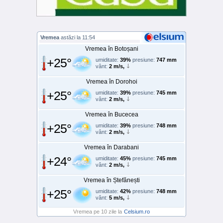
Vremea
astăzi la 11:54
Vremea în Botoșani
+25°
umiditate:
39%
presiune:
747 mm
vânt:
2 m/s,
Vremea în Dorohoi
+25°
umiditate:
39%
presiune:
745 mm
vânt:
2 m/s,
Vremea în Bucecea
+25°
umiditate:
39%
presiune:
748 mm
vânt:
2 m/s,
Vremea în Darabani
+24°
umiditate:
45%
presiune:
745 mm
vânt:
2 m/s,
Vremea în Ștefănești
+25°
umiditate:
42%
presiune:
748 mm
vânt:
5 m/s,
Vremea pe 10 zile la
Celsium.ro