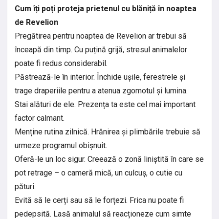
Cum îți poți proteja prietenul cu blăniță în noaptea
de Revelion
Pregătirea pentru noaptea de Revelion ar trebui să
înceapă din timp. Cu puțină grijă, stresul animalelor
poate fi redus considerabil.
Păstrează-le în interior. Închide ușile, ferestrele și
trage draperiile pentru a atenua zgomotul și lumina.
Stai alături de ele. Prezența ta este cel mai important
factor calmant.
Menține rutina zilnică. Hrănirea și plimbările trebuie să
urmeze programul obișnuit.
Oferă-le un loc sigur. Creează o zonă liniștită în care se
pot retrage – o cameră mică, un culcuș, o cutie cu
pături.
Evită să le cerți sau să le forțezi. Frica nu poate fi
pedepsită. Lasă animalul să reacționeze cum simte