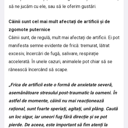
să ne jucăm cu ele, sau să le oferim gustări.
Câinii sunt cel mai mult afectați de artificii și de
zgomote puternice
Câinii sunt, de regulă, mult mai afectați de artificii. Ei pot
manifesta semne evidente de frică: tremurat, lătrat
excesiv, încercări de fugă, salivare, respirație
accelerată. În unele cazuri, animalele pot chiar să se
rănească încercând să scape.
„Frica de artificii este o formă de anxietate severă,
asemănătoare stresului post-traumatic la oameni. În
astfel de momente, câinii nu mai reacționează
rațional, sunt foarte speriați, agitați, unii plâng. Caută
un loc sigur, iar uneori fug fără direcție și se pot
pierde. De aceea, este important să fim atenți la