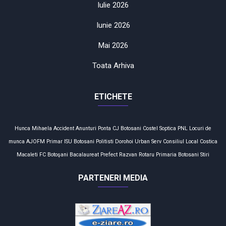
Iulie 2026
Iunie 2026
Mai 2026
Toata Arhiva
ETICHETE
Hunca Mihaela
Accident
Anunturi
Ponta
CJ Botosani
Costel Soptica
PNL
Locuri de
munca
AJOFM
Primar
ISU Botosani
Politisti
Dorohoi
Urban Serv
Consiliul Local
Costica
Macaleti
FC Botoşani
Bacalaureat
Prefect
Razvan Rotaru
Primaria Botosani
Stiri
PARTENERI MEDIA