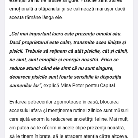
esențial să nu fie lăsate singure. Pisicile simt starea
emoțională a stăpânului și se calmează mai ușor dacă
acesta rămâne lângă ele.
„Cel mai important lucru este prezența omului său.
Dacă proprietarul este calm, transmite acea liniște și
pisicii. Trebuie să reținem că atât pisicile, cât și câinii,
ne simt, simt emoțiile și energia noastră. Frica se
reduce atunci când ele simt că nu sunt singure,
deoarece pisicile sunt foarte sensibile la dispoziția
oamenilor lor”,
explică Mina Peter pentru Capital.
Evitarea petrecerilor zgomotoase în casă, blocarea
accesului afară și menținerea rutinei zilnice sunt măsuri
care ajută enorm la reducerea anxietății feline. Mai mult,
am putea să le oferim în acele clipe prezența noastră,
să le ținem în brațe, să le atragem atenția către altceva,