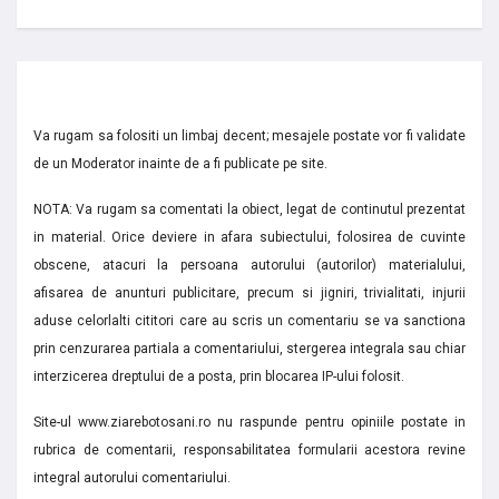
Va rugam sa folositi un limbaj decent; mesajele postate vor fi validate
de un Moderator inainte de a fi publicate pe site.
NOTA: Va rugam sa comentati la obiect, legat de continutul prezentat
in material. Orice deviere in afara subiectului, folosirea de cuvinte
obscene, atacuri la persoana autorului (autorilor) materialului,
afisarea de anunturi publicitare, precum si jigniri, trivialitati, injurii
aduse celorlalti cititori care au scris un comentariu se va sanctiona
prin cenzurarea partiala a comentariului, stergerea integrala sau chiar
interzicerea dreptului de a posta, prin blocarea IP-ului folosit.
Site-ul www.ziarebotosani.ro nu raspunde pentru opiniile postate in
rubrica de comentarii, responsabilitatea formularii acestora revine
integral autorului comentariului.