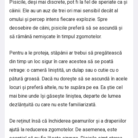
Pisicile, deși mai discrete, pot fi la fel de speriate ca și
câinii. Ele au un auz de trei ori mai sensibil decât al
omului și percep intens fiecare explozie. Spre
deosebire de câini, pisicile preferă să se ascundă și
să rămână nemișcate în timpul zgomotelor.
Pentru a le proteja, stăpânii ar trebui să pregătească
din timp un loc sigur în care acestea să se poată
retrage: o cameră liniștită, un dulap sau o cutie cu o
pătură groasă. Dacă nu dorește să se ascundă în acele
locuri și preferă altele, nu te supăra pe ea. Ea știe cel
mai bine unde își găsește liniștea, departe de lumea
dezlănțuită cu care nu este familiarizată.
De reținut însă că închiderea geamurilor și a draperiilor
ajută la reducerea zgomotelor. De asemenea, este