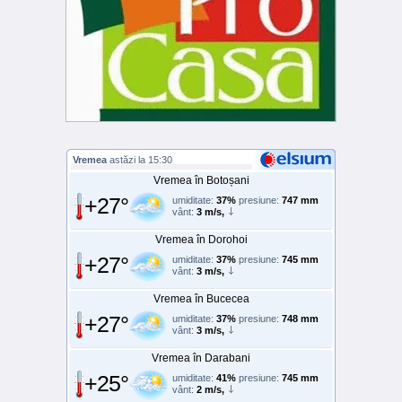
Vremea
astăzi la 15:30
Vremea în Botoșani
+27°
umiditate:
37%
presiune:
747 mm
vânt:
3 m/s,
Vremea în Dorohoi
+27°
umiditate:
37%
presiune:
745 mm
vânt:
3 m/s,
Vremea în Bucecea
+27°
umiditate:
37%
presiune:
748 mm
vânt:
3 m/s,
Vremea în Darabani
+25°
umiditate:
41%
presiune:
745 mm
vânt:
2 m/s,