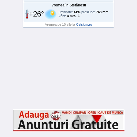
Vremea în Ștefănești
+26°
umiditate:
41%
presiune:
748 mm
vânt:
4 m/s,
Vremea pe 10 zile la
Celsium.ro