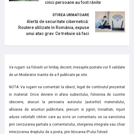
cinci persoane au fost rănite
STIREA URMATOARE
Alertă de securitate cibernetică:
Routere utilizate în România, expuse
unui atac grav. Ce trebuie să faci
Va rugam sa folositi un limbaj decent; mesajele postate vor fi validate
de un Moderator inainte de a fi publicate pe site.
NOTA: Va rugam sa comentati la obiect, legat de continutul prezentat
in material. Orice deviere in afara subiectului, folosirea de cuvinte
obscene, atacuri la persoana autorului (autorilor) materialului,
afisarea de anunturi publicitare, precum si jigniri, trivialitati, injurii
aduse celorlalti cititori care au scris un comentariu se va sanctiona
prin cenzurarea partiala a comentariului, stergerea integrala sau chiar
interzicerea dreptului de a posta, prin blocarea IP-ului folosit.