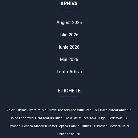
ARHIVA
August 2026
Iulie 2026
Iunie 2026
Mai 2026
Toata Arhiva
ETICHETE
Valeriu Iftime
Uvertura Mall
Nova Apaserv
Consiliul Local
PSD
Bacalaureat
Anunturi
Doina Federovici
DNA
Marius Budai
Locuri de munca
ANAF
Liga I
Federovici
CJ
Botosani
Costica Macaleti
Costel Soptica
Catalin Flutur
ISU Botosani
Modern Calor
Urban Serv
PNL