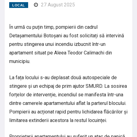
27 August 2025
Share
LOCAL
În urmă cu puțin timp, pompierii din cadrul
Detașamentului Botoșani au fost solicitați să intervină
pentru stingerea unui incendiu izbucnit într-un
apartament situat pe Aleea Teodor Calimachi din
municipiu.
La fața locului s-au deplasat două autospeciale de
stingere și un echipaj de prim ajutor SMURD. La sosirea
forțelor de intervenție, incendiul se manifesta într-una
dintre camerele apartamentului aflat la parterul blocului.
Pompierii au acționat rapid pentru lichidarea flăcărilor și
limitarea extinderii acestora la restul locuinței.
Proprietarii apartamentului au suferit un atac de panică,