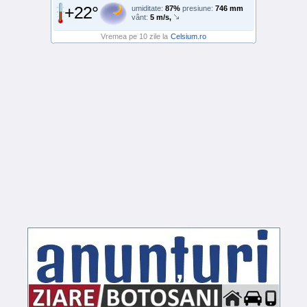
+22°
umiditate:
87%
presiune:
746 mm
vânt:
5 m/s,
Vremea pe 10 zile la
Celsium.ro