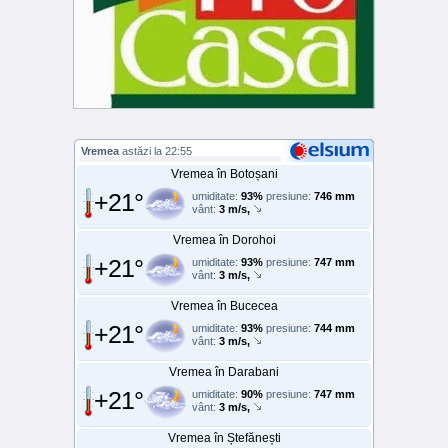
Vremea
astăzi la 22:55
Vremea în Botoșani
+21°
umiditate:
93%
presiune:
746 mm
vânt:
3 m/s,
Vremea în Dorohoi
+21°
umiditate:
93%
presiune:
747 mm
vânt:
3 m/s,
Vremea în Bucecea
+21°
umiditate:
93%
presiune:
744 mm
vânt:
3 m/s,
Vremea în Darabani
+21°
umiditate:
90%
presiune:
747 mm
vânt:
3 m/s,
Vremea în Ștefănești