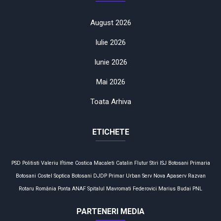
August 2026
Iulie 2026
Iunie 2026
Mai 2026
Toata Arhiva
ETICHETE
PSD
Politisti
Valeriu Iftime
Costica Macaleti
Catalin Flutur
Stiri
ISJ Botosani
Primaria
Botosani
Costel Soptica
Botosani
DJDP
Primar
Urban Serv
Nova Apaserv
Razvan
Rotaru
România
Ponta
ANAF
Spitalul Mavromati
Federovici
Marius Budai
PNL
PARTENERI MEDIA