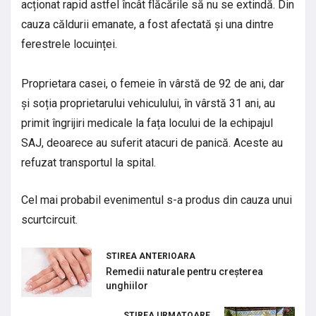
acționat rapid astfel încât flăcările să nu se extindă. Din
cauza căldurii emanate, a fost afectată și una dintre
ferestrele locuinței.
Proprietara casei, o femeie în vârstă de 92 de ani, dar
și soția proprietarului vehiculului, în vârstă 31 ani, au
primit îngrijiri medicale la fața locului de la echipajul
SAJ, deoarece au suferit atacuri de panică. Aceste au
refuzat transportul la spital.
Cel mai probabil evenimentul s-a produs din cauza unui
scurtcircuit.
STIREA ANTERIOARA
Remedii naturale pentru creșterea
unghiilor
STIREA URMATOARE