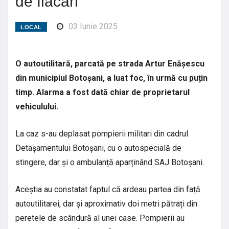
de flăcări
03 Iunie 2025
LOCAL
O autoutilitară, parcată pe strada Artur Enășescu
din municipiul Botoșani, a luat foc, în urmă cu puțin
timp. Alarma a fost dată chiar de proprietarul
vehiculului.
La caz s-au deplasat pompierii militari din cadrul
Detașamentului Botoșani, cu o autospecială de
stingere, dar și o ambulanță aparținând SAJ Botoșani.
Aceștia au constatat faptul că ardeau partea din față
autoutilitarei, dar și aproximativ doi metri pătrați din
peretele de scândură al unei case. Pompierii au