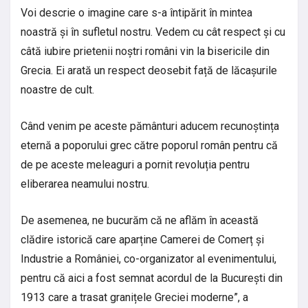
Voi descrie o imagine care s-a întipărit în mintea
noastră și în sufletul nostru. Vedem cu cât respect și cu
câtă iubire prietenii noștri români vin la bisericile din
Grecia. Ei arată un respect deosebit față de lăcașurile
noastre de cult.
Când venim pe aceste pământuri aducem recunoștința
eternă a poporului grec către poporul român pentru că
de pe aceste meleaguri a pornit revoluția pentru
eliberarea neamului nostru.
De asemenea, ne bucurăm că ne aflăm în această
clădire istorică care aparține Camerei de Comerț și
Industrie a României, co-organizator al evenimentului,
pentru că aici a fost semnat acordul de la București din
1913 care a trasat granițele Greciei moderne”, a