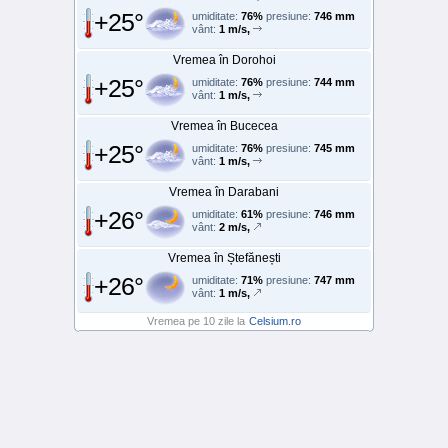
+25°
umiditate:
76%
presiune:
746 mm
vânt:
1 m/s,
Vremea în Dorohoi
+25°
umiditate:
76%
presiune:
744 mm
vânt:
1 m/s,
Vremea în Bucecea
+25°
umiditate:
76%
presiune:
745 mm
vânt:
1 m/s,
Vremea în Darabani
+26°
umiditate:
61%
presiune:
746 mm
vânt:
2 m/s,
Vremea în Ștefănești
+26°
umiditate:
71%
presiune:
747 mm
vânt:
1 m/s,
Vremea pe 10 zile la
Celsium.ro