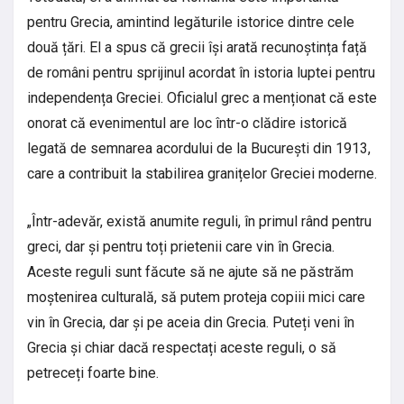
pentru Grecia, amintind legăturile istorice dintre cele
două țări. El a spus că grecii își arată recunoștința față
de români pentru sprijinul acordat în istoria luptei pentru
independența Greciei. Oficialul grec a menționat că este
onorat că evenimentul are loc într-o clădire istorică
legată de semnarea acordului de la București din 1913,
care a contribuit la stabilirea granițelor Greciei moderne.
„Într-adevăr, există anumite reguli, în primul rând pentru
greci, dar și pentru toți prietenii care vin în Grecia.
Aceste reguli sunt făcute să ne ajute să ne păstrăm
moștenirea culturală, să putem proteja copiii mici care
vin în Grecia, dar și pe aceia din Grecia. Puteți veni în
Grecia și chiar dacă respectați aceste reguli, o să
petreceți foarte bine.