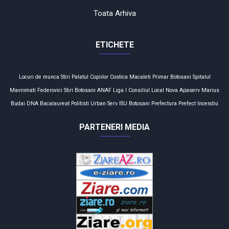
Toata Arhiva
ETICHETE
Locuri de munca
Stiri
Palatul Copiilor
Costica Macaleti
Primar
Botosani
Spitalul
Mavromati
Federovici
Stiri Botosani
ANAF
Liga I
Consiliul Local
Nova Apaserv
Marius
Budai
DNA
Bacalaureat
Politisti
Urban Serv
ISU Botosani
Prefectura
Prefect
Incendiu
PARTENERI MEDIA