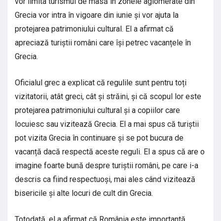
vor limita turismul de masă în zonele aglomerate din
Grecia vor intra în vigoare din iunie și vor ajuta la
protejarea patrimoniului cultural. El a afirmat că
apreciază turiștii români care își petrec vacanțele în
Grecia.
Oficialul grec a explicat că regulile sunt pentru toți
vizitatorii, atât greci, cât și străini, și că scopul lor este
protejarea patrimoniului cultural și a copiilor care
locuiesc sau vizitează Grecia. El a mai spus că turiștii
pot vizita Grecia în continuare și se pot bucura de
vacanță dacă respectă aceste reguli. El a spus că are o
imagine foarte bună despre turiștii români, pe care i-a
descris ca fiind respectuoși, mai ales când vizitează
bisericile și alte locuri de cult din Grecia.
Totodată, el a afirmat că România este importantă