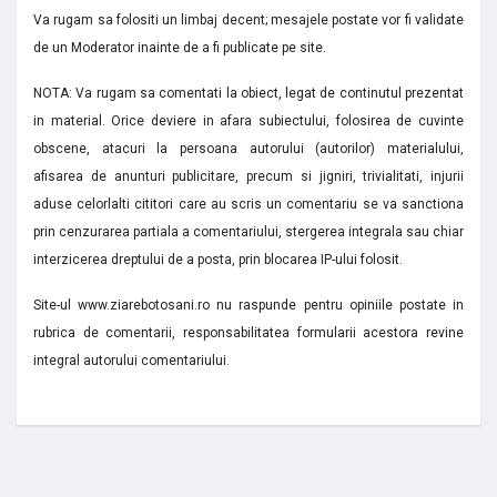
Va rugam sa folositi un limbaj decent; mesajele postate vor fi validate
de un Moderator inainte de a fi publicate pe site.
NOTA: Va rugam sa comentati la obiect, legat de continutul prezentat
in material. Orice deviere in afara subiectului, folosirea de cuvinte
obscene, atacuri la persoana autorului (autorilor) materialului,
afisarea de anunturi publicitare, precum si jigniri, trivialitati, injurii
aduse celorlalti cititori care au scris un comentariu se va sanctiona
prin cenzurarea partiala a comentariului, stergerea integrala sau chiar
interzicerea dreptului de a posta, prin blocarea IP-ului folosit.
Site-ul www.ziarebotosani.ro nu raspunde pentru opiniile postate in
rubrica de comentarii, responsabilitatea formularii acestora revine
integral autorului comentariului.