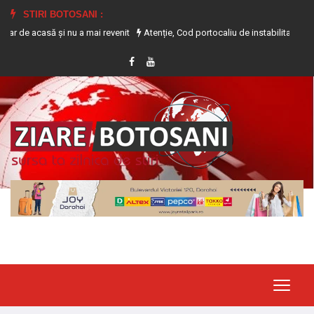
STIRI BOTOSANI :
asă și nu a mai revenit
Atenție, Cod portocaliu de instabilitate atmosferică 