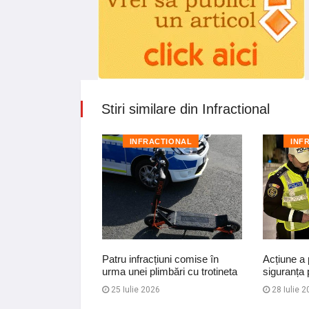
Stiri similare din Infractional
TIONAL
INFRACTIONAL
INF
 Dorohoi reținuți
Patru infracțiuni comise în
Acțiune a p
e, tâlhărie și
urma unei plimbări cu trotineta
siguranța 
unui veh…
25 Iulie 2026
28 Iulie 2