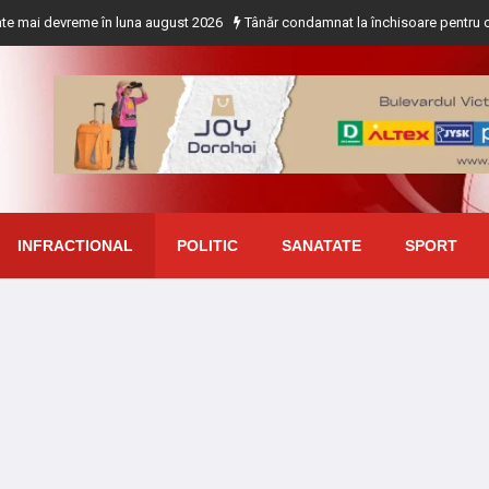
vreme în luna august 2026
Tânăr condamnat la închisoare pentru comiterea infracț
INFRACTIONAL
POLITIC
SANATATE
SPORT