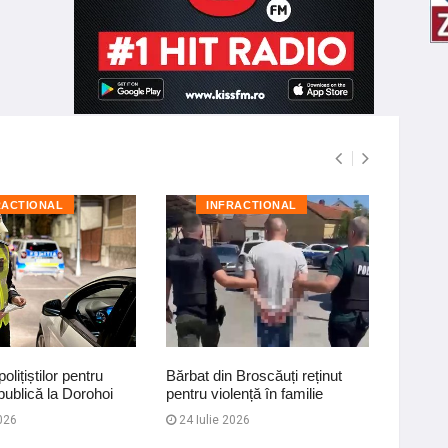
RACTIONAL
INFRACTIONAL
I
olițiștilor pentru
Bărbat din Broscăuți reținut
Perchez
publică la Dorohoi
pentru violență în familie
și Suce
evaziun
026
24 Iulie 2026
18 Iul