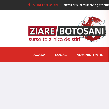
lăbești
Plățile alocațiilor, indemnizațiilor și stimulentelor, efectuate mai de
STIRI BOTOSANI :
ACASA
LOCAL
ADMINISTRATIE