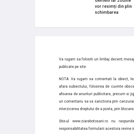
Gemeni iar zodiile
vor resimți din plin
schimbarea
Va rugam sa folositi un limbaj decent; mesaje
publicate pe site.
NOTA: Va rugam sa comentati la obiect, lega
afara subiectului, folosirea de cuvinte obsce
afisarea de anunturi publicitare, precum si jignir
un comentariu se va sanctiona prin cenzurare
interzicerea dreptului de a posta, prin blocarea
Site-ul www.ziarebotosani.ro nu raspund
responsabilitatea formularii acestora revine i