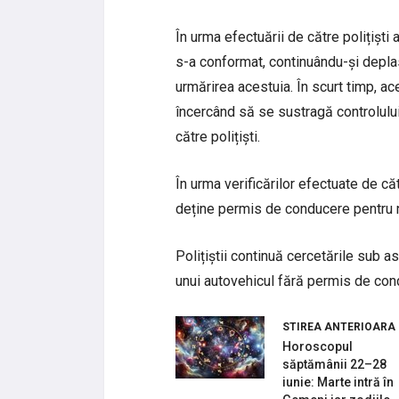
În urma efectuării de către polițiști
s-a conformat, continuându-și depla
urmărirea acestuia. În scurt timp, ac
încercând să se sustragă controlului,
către polițiști.
În urma verificărilor efectuate de căt
deține permis de conducere pentru n
Polițiștii continuă cercetările sub a
unui autovehicul fără permis de con
STIREA ANTERIOARA
Horoscopul
săptămânii 22–28
iunie: Marte intră în