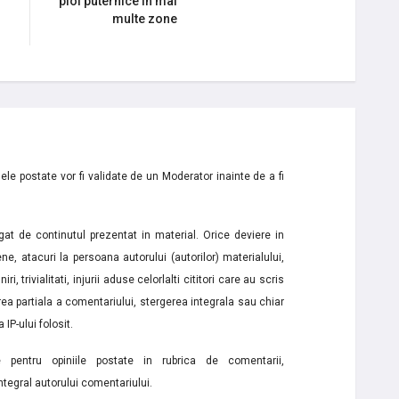
ploi puternice în mai
multe zone
le postate vor fi validate de un Moderator inainte de a fi
t de continutul prezentat in material. Orice deviere in
ne, atacuri la persoana autorului (autorilor) materialului,
i, trivialitati, injurii aduse celorlalti cititori care au scris
a partiala a comentariului, stergerea integrala sau chiar
 IP-ului folosit.
e pentru opiniile postate in rubrica de comentarii,
ntegral autorului comentariului.