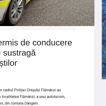
permis de conducere
e sustragă
știlor
in cadrul Poliției Orașului Flămânzi au
 localitatea Flămânzi, a unui autoturism,
ani, din comuna Dângeni.