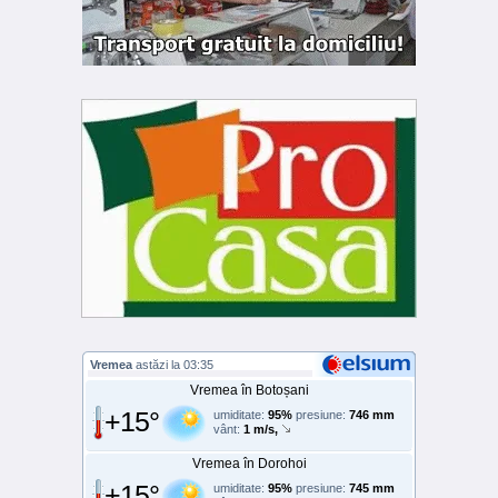
Vremea
astăzi la 03:35
Vremea în Botoșani
+15°
umiditate:
95%
presiune:
746 mm
vânt:
1 m/s,
Vremea în Dorohoi
+15°
umiditate:
95%
presiune:
745 mm