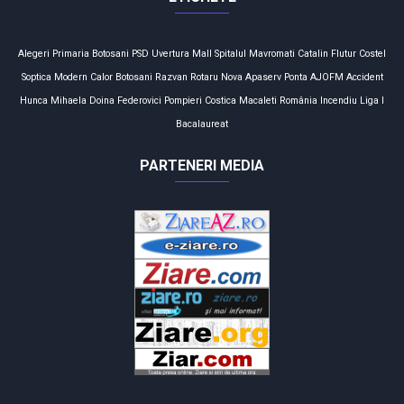
Alegeri
Primaria Botosani
PSD
Uvertura Mall
Spitalul Mavromati
Catalin Flutur
Costel
Soptica
Modern Calor
Botosani
Razvan Rotaru
Nova Apaserv
Ponta
AJOFM
Accident
Hunca Mihaela
Doina Federovici
Pompieri
Costica Macaleti
România
Incendiu
Liga I
Bacalaureat
PARTENERI MEDIA