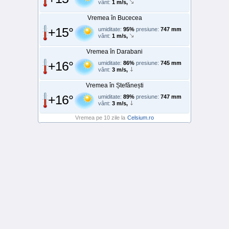
vânt:
1 m/s,
Vremea în Bucecea
+15°
umiditate:
95%
presiune:
747 mm
vânt:
1 m/s,
Vremea în Darabani
+16°
umiditate:
86%
presiune:
745 mm
vânt:
3 m/s,
Vremea în Ștefănești
+16°
umiditate:
89%
presiune:
747 mm
vânt:
3 m/s,
Vremea pe 10 zile la
Celsium.ro