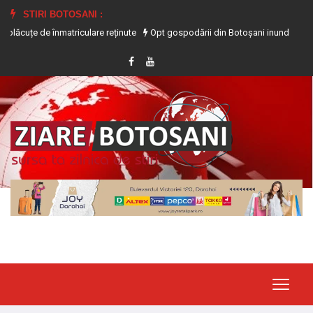
STIRI BOTOSANI :
de înmatriculare reținute
Opt gospodării din Botoșani inundate în urma precipi