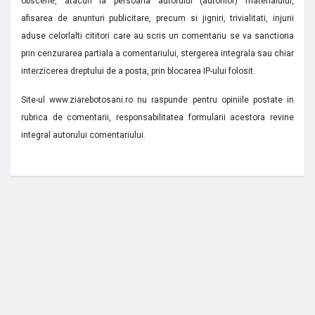
obscene, atacuri la persoana autorului (autorilor) materialului,
afisarea de anunturi publicitare, precum si jigniri, trivialitati, injurii
aduse celorlalti cititori care au scris un comentariu se va sanctiona
prin cenzurarea partiala a comentariului, stergerea integrala sau chiar
interzicerea dreptului de a posta, prin blocarea IP-ului folosit.
Site-ul www.ziarebotosani.ro nu raspunde pentru opiniile postate in
rubrica de comentarii, responsabilitatea formularii acestora revine
integral autorului comentariului.