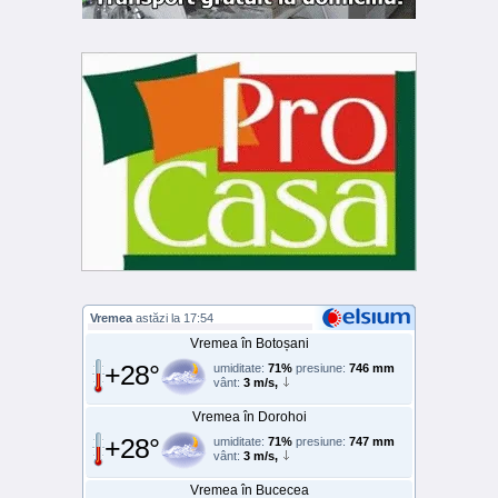
Vremea
astăzi la 17:54
Vremea în Botoșani
+28°
umiditate:
71%
presiune:
746 mm
vânt:
3 m/s,
Vremea în Dorohoi
+28°
umiditate:
71%
presiune:
747 mm
vânt:
3 m/s,
Vremea în Bucecea