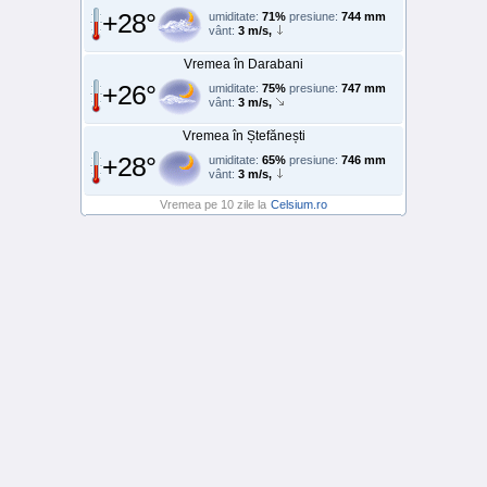
+28°
umiditate:
71%
presiune:
744 mm
vânt:
3 m/s,
Vremea în Darabani
+26°
umiditate:
75%
presiune:
747 mm
vânt:
3 m/s,
Vremea în Ștefănești
+28°
umiditate:
65%
presiune:
746 mm
vânt:
3 m/s,
Vremea pe 10 zile la
Celsium.ro