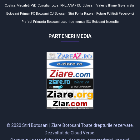
Costica Macaleti
PSD
Consiliul Local
PNL
ANAF
ISJ Botosani
Valeriu Iftime
Guvern
Stiri
Botosani
Primar
FC Botoşani
CJ Botosani
Stiri
Ponta
Razvan Rotaru
Politisti
Federovici
Prefect
Primaria Botosani
Locuri de munca
ISU Botosani
Incendiu
PARTENERI MEDIA
© 2020 Stiri Botosani | Ziare Botosani Toate drepturile rezervate.
Dezvoltat de Cloud Verse.