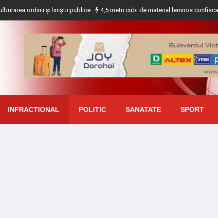
ii și liniștii publice
4,5 metri cubi de material lemnos confiscat de polițișt
INFRACTIONAL
POLITIC
SANATATE
SPORT