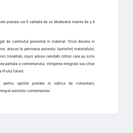
le postate vor fi validate de un Moderator inainte de a fi
t de continutul prezentat in material. Orice deviere in
ne, atacuri la persoana autorului (autorilor) materialului,
i, trivialitati, injurii aduse celorlalti cititori care au scris
a partiala a comentariului, stergerea integrala sau chiar
 IP-ului folosit.
e pentru opiniile postate in rubrica de comentarii,
ntegral autorului comentariului.