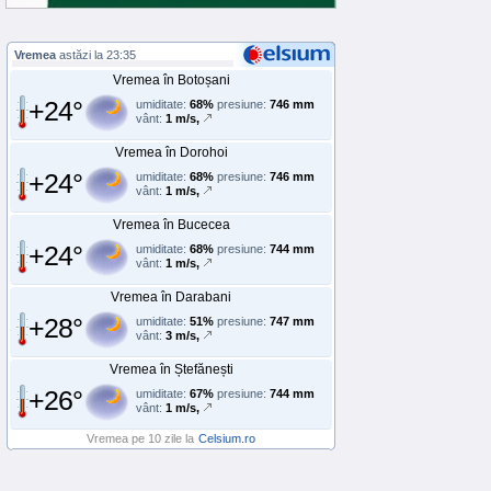
Vremea
astăzi la 23:35
Vremea în Botoșani
+24°
umiditate:
68%
presiune:
746 mm
vânt:
1 m/s,
Vremea în Dorohoi
+24°
umiditate:
68%
presiune:
746 mm
vânt:
1 m/s,
Vremea în Bucecea
+24°
umiditate:
68%
presiune:
744 mm
vânt:
1 m/s,
Vremea în Darabani
+28°
umiditate:
51%
presiune:
747 mm
vânt:
3 m/s,
Vremea în Ștefănești
+26°
umiditate:
67%
presiune:
744 mm
vânt:
1 m/s,
Vremea pe 10 zile la
Celsium.ro