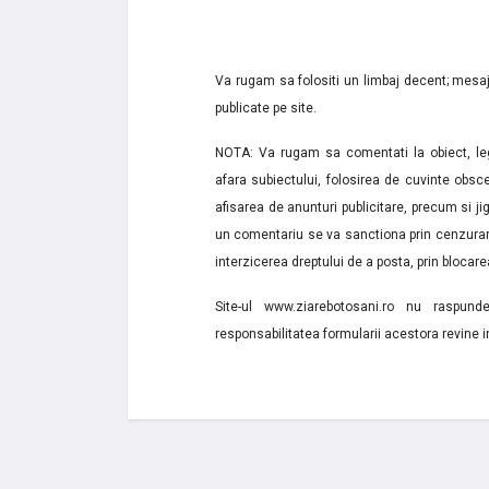
Va rugam sa folositi un limbaj decent; mesaje
publicate pe site.
NOTA: Va rugam sa comentati la obiect, lega
afara subiectului, folosirea de cuvinte obsce
afisarea de anunturi publicitare, precum si jignir
un comentariu se va sanctiona prin cenzurare
interzicerea dreptului de a posta, prin blocarea
Site-ul www.ziarebotosani.ro nu raspund
responsabilitatea formularii acestora revine i