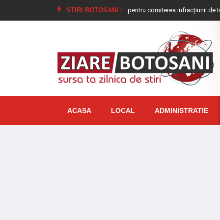
Tânăr condamnat la închisoare pentru comiterea infracțiunii de tulburarea ordin
STIRI BOTOSANI :
ACASA
LOCAL
ADMINISTRATIE