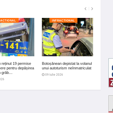
RACTIONAL
INFRACTIONAL
I
au reținut 19 permise
Botoșănean depistat la volanul
Dosar p
ere pentru depășirea
unui autoturism neînmatriculat
care c
Un grăb…
a deți
09 Iulie 2026
026
31 Iul