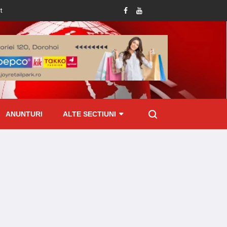
i la Pomârla
Botoșănean prins cu țigări de contrabandă ascunse în mașină 
ANUNTURI
ALTE SECTIUNI