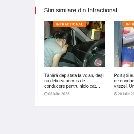
Stiri similare din Infractional
TIONAL
INFRACTIONAL
INF
i 24 de ore pentru
Tânără depistată la volan, deși
Polițiștii 
nui vehicul sub
nu deținea permis de
de conduc
turil…
conducere pentru nicio cat…
vitezei. 
08 Iulie 2026
20 Iulie 2