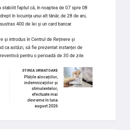
a stabilit faptul că, în noaptea de 07 spre 08
drept în locuința unui alt tânăr, de 28 de ani,
fi sustras 400 de lei și un card bancar.
re și introdus în Centrul de Reținere și
 ca astăzi, să fie prezentat instanței de
reventivă pentru o perioadă de 30 de zile.
STIREA URMATOARE
Plățile alocațiilor,
indemnizațiilor și
stimulentelor,
efectuate mai
devreme în luna
august 2026