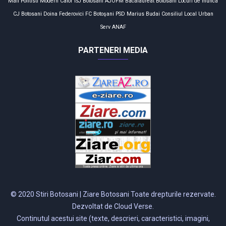
Mall
Politisti
Modern Calor
ISJ Botosani
AJOFM
Bacalaureat
Botosani
Locuri de munca
CJ Botosani
Doina Federovici
FC Botoşani
PSD
Marius Budai
Consiliul Local
Urban
Serv
ANAF
PARTENERI MEDIA
© 2020 Stiri Botosani | Ziare Botosani Toate drepturile rezervate.
Dezvoltat de Cloud Verse.
Continutul acestui site (texte, descrieri, caracteristici, imagini,