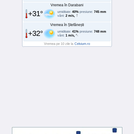
Vremea în Darabani
+31°
umiditate:
40%
presiune:
745 mm
vânt:
2 m/s,
Vremea în Ștefănești
+32°
umiditate:
41%
presiune:
748 mm
vânt:
1 m/s,
Vremea pe 10 zile la
Celsium.ro