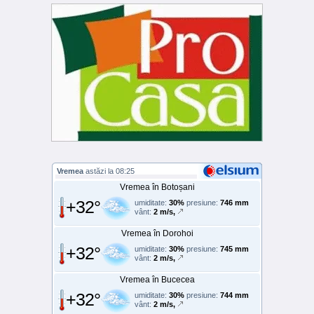
Vremea
astăzi la 08:25
Vremea în Botoșani
+32°
umiditate:
30%
presiune:
746 mm
vânt:
2 m/s,
Vremea în Dorohoi
+32°
umiditate:
30%
presiune:
745 mm
vânt:
2 m/s,
Vremea în Bucecea
+32°
umiditate:
30%
presiune:
744 mm
vânt:
2 m/s,