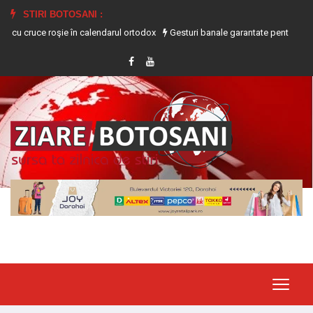
STIRI BOTOSANI :
ce roşie în calendarul ortodox
Gesturi banale garantate pentru a te ajuta să