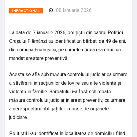
08 Ianuarie 2026
INFRACTIONAL
La data de 7 ianuarie 2026, polițiștii din cadrul Poliției
Orașului Flămânzi au identificat un bărbat, de 49 de ani,
din comuna Frumușica, pe numele căruia era emis un
mandat arestare preventivă.
Acesta se afla sub măsura controlului judiciar ca urmare
a săvârșirii infracțiunilor de lovire sau alte violențe și
violență în familie. Bărbatului i-a fost schimbată
măsura controlului judiciar în arest preventiv, ca urmare
a nerespectării obligațiilor impuse de organele
judiciare.
Polițiștii l-au identificat în localitatea de domiciliu, fiind