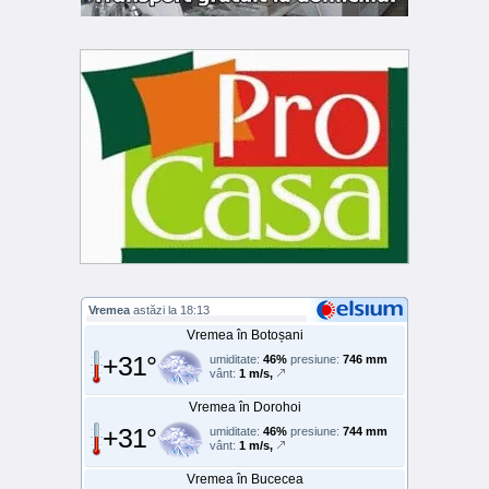
Vremea
astăzi la 18:13
Vremea în Botoșani
+31°
umiditate:
46%
presiune:
746 mm
vânt:
1 m/s,
Vremea în Dorohoi
+31°
umiditate:
46%
presiune:
744 mm
vânt:
1 m/s,
Vremea în Bucecea