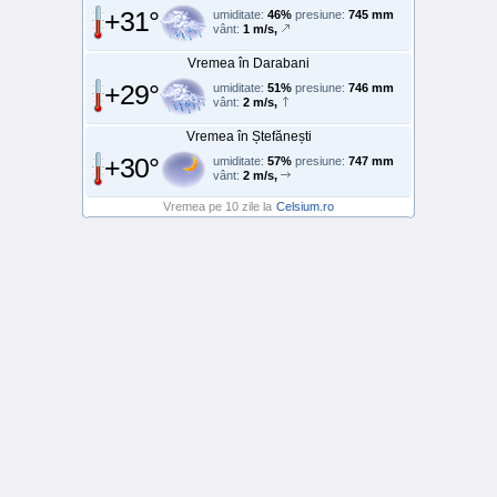
+31°
umiditate:
46%
presiune:
745 mm
vânt:
1 m/s,
Vremea în Darabani
+29°
umiditate:
51%
presiune:
746 mm
vânt:
2 m/s,
Vremea în Ștefănești
+30°
umiditate:
57%
presiune:
747 mm
vânt:
2 m/s,
Vremea pe 10 zile la
Celsium.ro