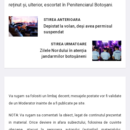
reținut și, ulterior, escortat în Penitenciarul Botoșani.
STIREA ANTERIOARA
Depistat la volan, deși avea permisul
suspendat
STIREA URMATOARE
Zilele Nordului în atenția
jandarmilor botoșăneni
Va rugam sa folositi un limbaj decent; mesajele postate vor fi validate
de un Moderator inainte de a fi publicate pe site.
NOTA: Va rugam sa comentati la obiect, legat de continutul prezentat
in material. Orice deviere in afara subiectului, folosirea de cuvinte
obscene, atacuri la persoana autorului (autorilor) materialului,