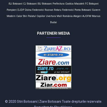
ISJ Botosani
CJ Botosani
ISU Botosani
Prefectura
Costica Macaleti
FC Botoşani
Pompieri
DJDP
Doina Federovici
Razvan Rotaru
Federovici
Ponta
Botosani
Guvern
Modern Calor
Stiri
Palatul Copiilor
Uvertura Mall
România
Alegeri
AJOFM
Marius
Budai
PARTENERI MEDIA
© 2020 Stiri Botosani | Ziare Botosani Toate drepturile rezervate.