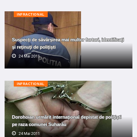
INFRACTIONAL
Suspecţi de săvârşirea mai multor furturi, identificaţi
şi reţinuţi de poliţişti
24 Mai 2011
INFRACTIONAL
Dorohoian urmărit internaţional depistat de poliţişti
pe raza comunei Suharău
24 Mai 2011