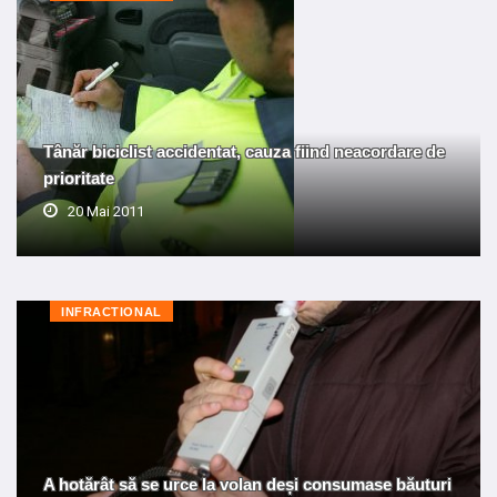
Tânăr biciclist accidentat, cauza fiind neacordare de
prioritate
20 Mai 2011
INFRACTIONAL
A hotărât să se urce la volan deși consumase băuturi