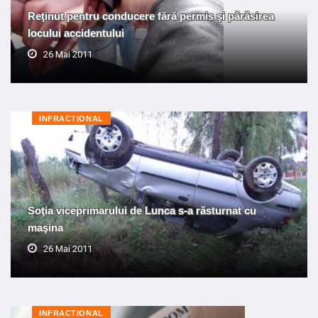
Reţinut pentru conducere fără permis şi părăsirea
locului accidentului
26 Mai 2011
INFRACTIONAL
Soţia viceprimarului de Lunca s-a răsturnat cu
maşina
26 Mai 2011
INFRACTIONAL