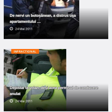
De nervi un botoșănean, a distrus uşa
apartamentului …
24 Mai 2011
INFRACTIONAL
Depistat la volan, deşi avea permisul de conducere
anulat
24 Mai 2011