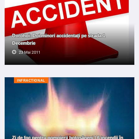
Dorohoi: Doi minori accidentați pe strada 1
Decembrie
23 Mai 2011
INFRACTIONAL
Zi de foc pentru pompierii botoșăneni | 6 incendii în