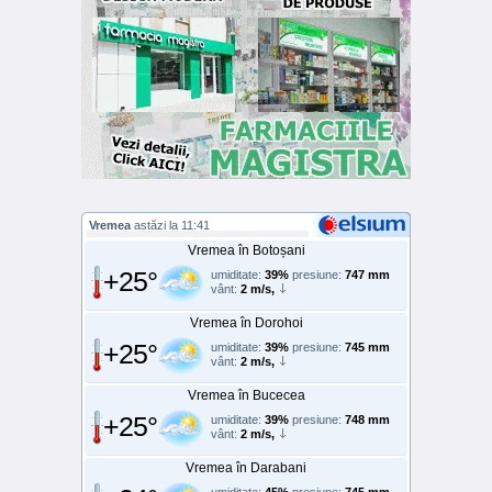
Vremea
astăzi la 11:41
Vremea în Botoșani
+25°
umiditate:
39%
presiune:
747 mm
vânt:
2 m/s,
Vremea în Dorohoi
+25°
umiditate:
39%
presiune:
745 mm
vânt:
2 m/s,
Vremea în Bucecea
+25°
umiditate:
39%
presiune:
748 mm
vânt:
2 m/s,
Vremea în Darabani
umiditate:
45%
presiune:
745 mm