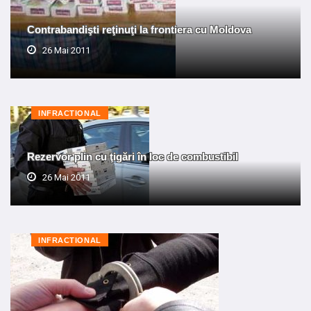
Contrabandişti reţinuţi la frontiera cu Moldova
26 Mai 2011
INFRACTIONAL
Rezervor plin cu ţigări în loc de combustibil
26 Mai 2011
INFRACTIONAL