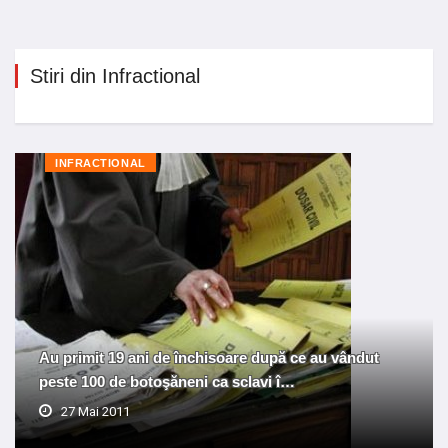
Stiri din Infractional
INFRACTIONAL
Au primit 19 ani de închisoare după ce au vândut
peste 100 de botoşăneni ca sclavi î…
27 Mai 2011