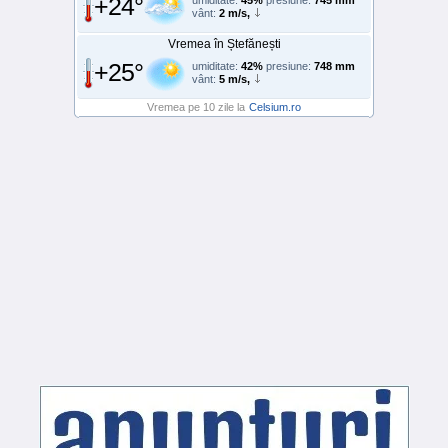
+24°
vânt:
2 m/s,
Vremea în Ștefănești
+25°
umiditate:
42%
presiune:
748 mm
vânt:
5 m/s,
Vremea pe 10 zile la
Celsium.ro