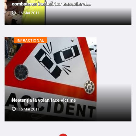
combaterea încălcărilor normelor d…
16 Mai 2011
INFRACTIONAL
Neatenția la volan face victime
15 Mai 2011