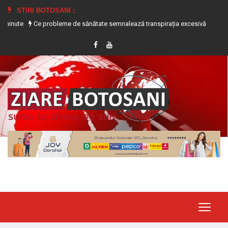
STIRI BOTOSANI :
obleme de sănătate semnalează transpirația excesivă
Tânără ajunsă la Spit