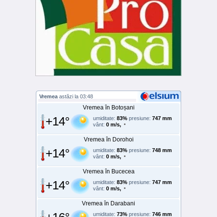
Vremea
astăzi la 03:48
Vremea în Botoșani
+14°
umiditate:
83%
presiune:
747 mm
vânt:
0 m/s,
Vremea în Dorohoi
+14°
umiditate:
83%
presiune:
748 mm
vânt:
0 m/s,
Vremea în Bucecea
+14°
umiditate:
83%
presiune:
747 mm
vânt:
0 m/s,
Vremea în Darabani
umiditate:
73%
presiune:
746 mm