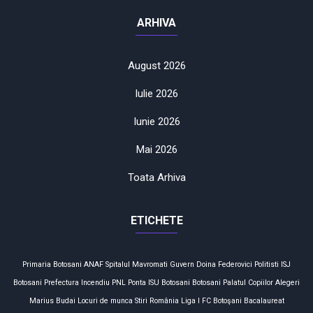
ARHIVA
August 2026
Iulie 2026
Iunie 2026
Mai 2026
Toata Arhiva
ETICHETE
Primaria Botosani
ANAF
Spitalul Mavromati
Guvern
Doina Federovici
Politisti
ISJ
Botosani
Prefectura
Incendiu
PNL
Ponta
ISU Botosani
Botosani
Palatul Copiilor
Alegeri
Marius Budai
Locuri de munca
Stiri
România
Liga I
FC Botoşani
Bacalaureat