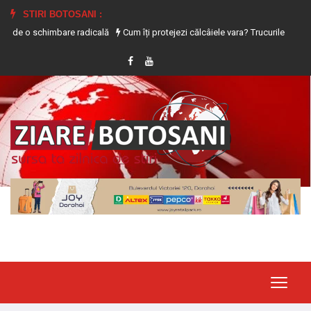
STIRI BOTOSANI :
himbare radicală
Cum îți protejezi călcâiele vara? Trucurile care previn uscar