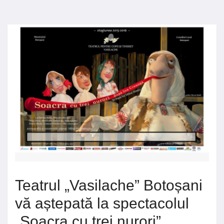
Teatrul „Vasilache” Botoșani
vă aștepată la spectacolul
„Soacra cu trei nurori”