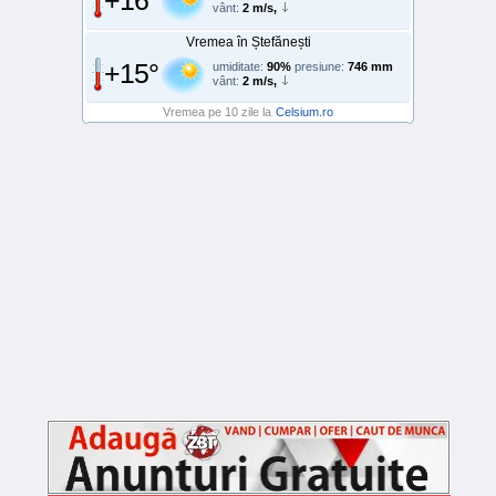
+16°
vânt:
2 m/s,
Vremea în Ștefănești
+15°
umiditate:
90%
presiune:
746 mm
vânt:
2 m/s,
Vremea pe 10 zile la
Celsium.ro