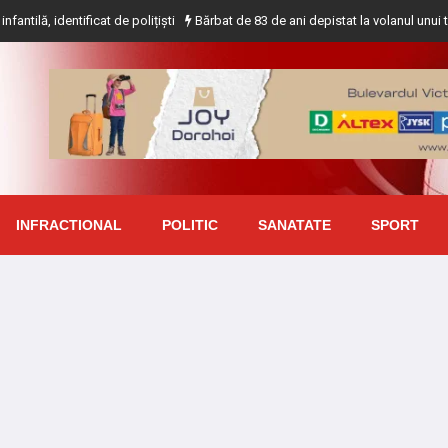
ficat de polițiști
Bărbat de 83 de ani depistat la volanul unui tractor fără 
INFRACTIONAL
POLITIC
SANATATE
SPORT