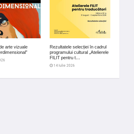
de arte vizuale
Rezultatele selecției în cadrul
„Fereas
erdimensional”
programului cultural „Atelierele
Atelier
FILIT pentru t…
și pict
026
14 Iulie 2026
09 Iul