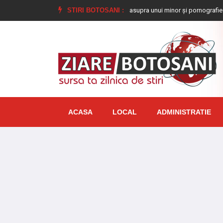
mnat la închisoare pentru viol asupra unui minor și pornografie infantilă, identi
STIRI BOTOSANI :
ACASA
LOCAL
ADMINISTRATIE