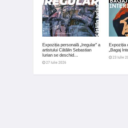
elor la Sate,
Expoziția personală „Iregular” a
Expoziția 
deschide
artistului Cătălin Sebastian
„Bagaj Int
ciale
Iurian se deschid…
23 Iulie 2
27 Iulie 2026