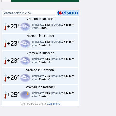
Vremea
astăzi la 22:30
Vremea în Botoșani
+23°
umiditate:
83%
presiune:
746 mm
vânt:
1 m/s,
Vremea în Dorohoi
+23°
umiditate:
83%
presiune:
744 mm
vânt:
1 m/s,
Vremea în Bucecea
+23°
umiditate:
83%
presiune:
745 mm
vânt:
1 m/s,
Vremea în Darabani
+26°
umiditate:
71%
presiune:
746 mm
vânt:
2 m/s,
Vremea în Ștefănești
+25°
umiditate:
80%
presiune:
747 mm
vânt:
1 m/s,
Vremea pe 10 zile la
Celsium.ro