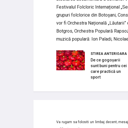
Festivalul Folcloric Internațional „S
grupuri folclorice din Botoșani, Con
vor fi Orchestra Națională „Lăutarii”
Botgros, Orchestra Populară Rapsozii
muzică populară: Ion Paladi, Nicolae
STIREA ANTERIOARA
De ce gogoșarii
sunt buni pentru cei
care practică un
sport
Va rugam sa folositi un limbaj decent; mesaje