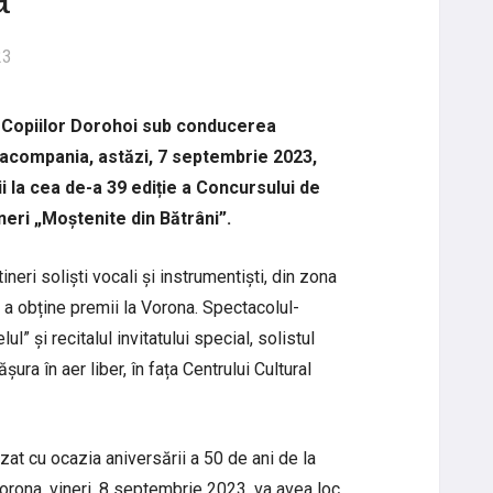
23
 Copiilor Dorohoi sub conducerea
 acompania, astăzi, 7 septembrie 2023,
i la cea de-a 39 ediție a Concursului de
neri „Moștenite din Bătrâni”.
ineri soliști vocali și instrumentiști, din zona
 a obține premii la Vorona. Spectacolul-
l” și recitalul invitatului special, solistul
ra în aer liber, în fața Centrului Cultural
zat cu ocazia aniversării a 50 de ani de la
rona, vineri, 8 septembrie 2023, va avea loc