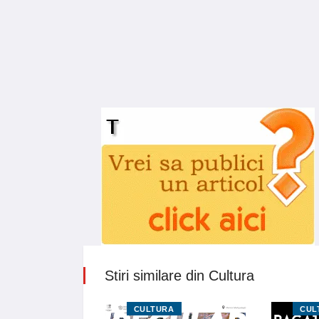
Stiri similare din Cultura
RA
CULTURA
CUL