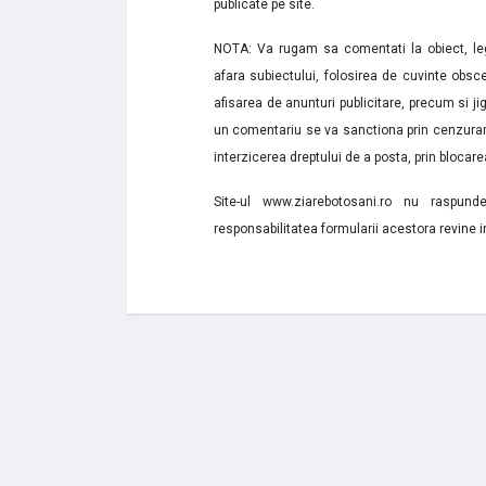
publicate pe site.
NOTA: Va rugam sa comentati la obiect, lega
afara subiectului, folosirea de cuvinte obsce
afisarea de anunturi publicitare, precum si jignir
un comentariu se va sanctiona prin cenzurare
interzicerea dreptului de a posta, prin blocarea
Site-ul www.ziarebotosani.ro nu raspund
responsabilitatea formularii acestora revine i