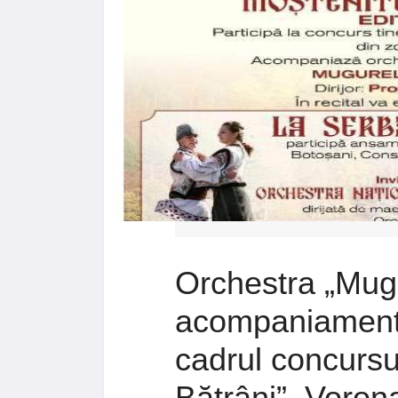
Orchestra „Mugu
acompaniamentul
cadrul concursu
Bătrâni”, Voron