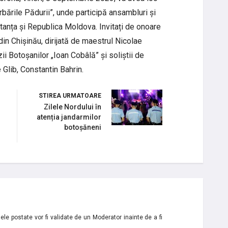
erbările Pădurii”, unde participă ansambluri și
stanța și Republica Moldova. Invitați de onoare
 din Chișinău, dirijată de maestrul Nicolae
 Botoșanilor „Ioan Cobâlă” și soliștii de
 Glib, Constantin Bahrin.
STIREA URMATOARE
Zilele Nordului în
atenția jandarmilor
botoșăneni
le postate vor fi validate de un Moderator inainte de a fi