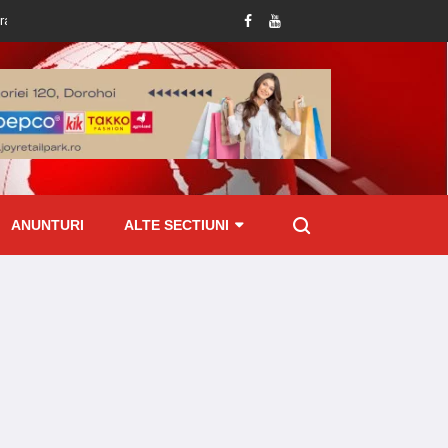
a deține permis de conducere
Amenzi de peste 70 mii lei aplicate de ITM Bot
ANUNTURI
ALTE SECTIUNI