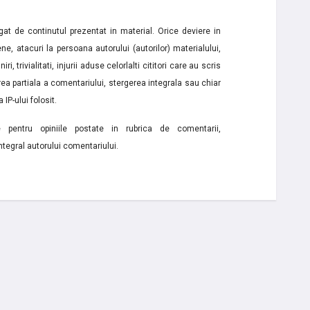
t de continutul prezentat in material. Orice deviere in
ne, atacuri la persoana autorului (autorilor) materialului,
i, trivialitati, injurii aduse celorlalti cititori care au scris
a partiala a comentariului, stergerea integrala sau chiar
 IP-ului folosit.
e pentru opiniile postate in rubrica de comentarii,
ntegral autorului comentariului.