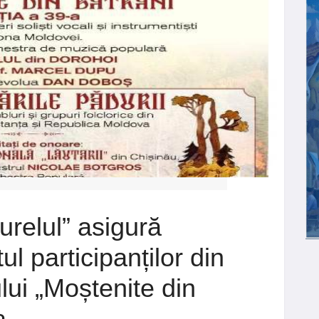
relul” asigură
 participanților din
lui „Moștenite din
a